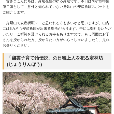
皆さまこんにちは。身延在住のゆる身延です。本日は御祈願特集
第二弾として、意外と知られていない身延山の安産祈願スポットを
ご紹介します。
身延山で安産祈願？ と思われる方も多いかと思いますが、山内
には5カ所も安産祈願が出来る場所があります。中には御札をいただ
いたり、ご祈祷を受けられるお寺もありますので、もし周囲にお子
さんを授かられた方、授かりたい方がいらっしゃいましたら、是非
お参りください。
「幽霊子育て飴伝説」の日審上人を祀る定林坊
(じょうりんぼう)