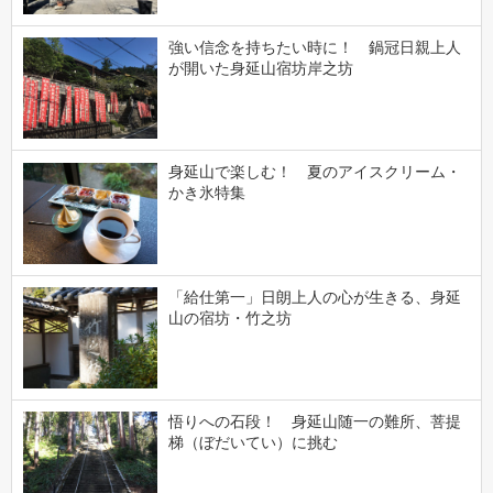
強い信念を持ちたい時に！ 鍋冠日親上人
が開いた身延山宿坊岸之坊
身延山で楽しむ！ 夏のアイスクリーム・
かき氷特集
「給仕第一」日朗上人の心が生きる、身延
山の宿坊・竹之坊
悟りへの石段！ 身延山随一の難所、菩提
梯（ぼだいてい）に挑む