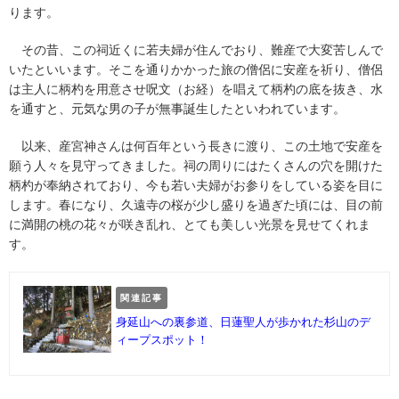
ります。
その昔、この祠近くに若夫婦が住んでおり、難産で大変苦しんで
いたといいます。そこを通りかかった旅の僧侶に安産を祈り、僧侶
は主人に柄杓を用意させ呪文（お経）を唱えて柄杓の底を抜き、水
を通すと、元気な男の子が無事誕生したといわれています。
以来、産宮神さんは何百年という長きに渡り、この土地で安産を
願う人々を見守ってきました。祠の周りにはたくさんの穴を開けた
柄杓が奉納されており、今も若い夫婦がお参りをしている姿を目に
します。春になり、久遠寺の桜が少し盛りを過ぎた頃には、目の前
に満開の桃の花々が咲き乱れ、とても美しい光景を見せてくれま
す。
関連記事
身延山への裏参道、日蓮聖人が歩かれた杉山のデ
ィープスポット！