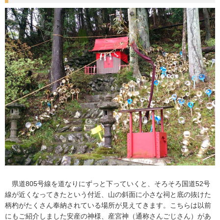
県道805号線を道なりにずっと下っていくと、そろそろ国道52号
線が近くなってきたという付近、山の斜面に小さな祠と底の抜けた
柄杓がたくさん奉納されている場所が見えてきます。こちらは以前
にもご紹介しました安産の神様、産宮神（通称さんごじさん）があ