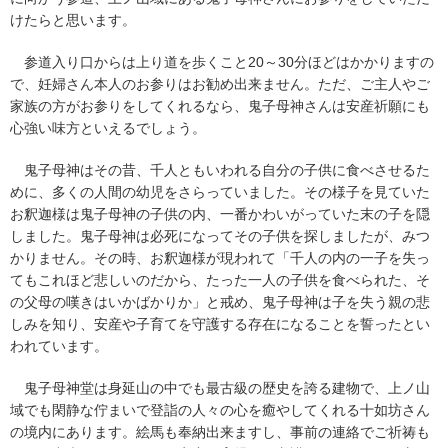
けたらと思います。
参道入り口からは上り道を歩くこと20～30分ほどはかかりますの
で、妊婦さん本人のお参りはお勧め出来ません。ただ、ご主人やご
家族の方がお参りをしてくれるなら、鬼子母神さんは安産祈願にも
心強い味方といえるでしょう。
鬼子母神はその昔、千人ともいわれる自分の子供に食べさせるた
めに、多くの人間の幼児をさらっていました。その様子を見ていた
お釈迦様は鬼子母神の子供の内、一番かわいがっていた末の子を隠
しました。鬼子母神は必死になってその子供を探しましたが、みつ
かりません。その時、お釈迦様が現われて「千人の内の一子を失っ
てもこれほど悲しいのだから、たった一人の子供を食べられた、そ
の父母の嘆きはいかばかりか」と戒め、鬼子母神は子を失う親の悲
しみを知り、安産や子育てを守護する存在になることを誓ったとい
われています。
鬼子母神堂は身延山の中でも最古級の歴史を誇る建物で、上ノ山
域でも閑静な佇まいで登詣の人々の心を癒やしてくれる十如坊さん
の境内にあります。絵馬も奉納出来ますし、事前の連絡でご祈祷も