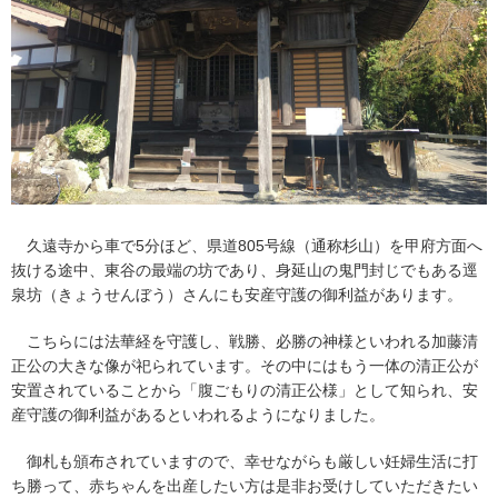
久遠寺から車で5分ほど、県道805号線（通称杉山）を甲府方面へ
抜ける途中、東谷の最端の坊であり、身延山の鬼門封じでもある逕
泉坊（きょうせんぼう）さんにも安産守護の御利益があります。
こちらには法華経を守護し、戦勝、必勝の神様といわれる加藤清
正公の大きな像が祀られています。その中にはもう一体の清正公が
安置されていることから「腹ごもりの清正公様」として知られ、安
産守護の御利益があるといわれるようになりました。
御札も頒布されていますので、幸せながらも厳しい妊婦生活に打
ち勝って、赤ちゃんを出産したい方は是非お受けしていただきたい