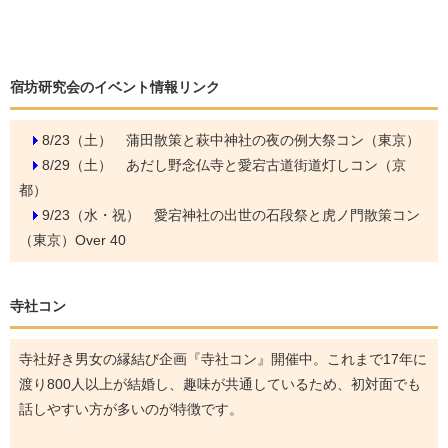
宿坊研究会のイベント情報リンク
8/23（土）
蒲田散策と萩中神社の夜の例大祭コン（東京）
8/29（土）
あだし野念仏寺と愛宕古道街道灯しコン（京
都）
9/23（水・祝）
愛宕神社の出世の石段祭と虎ノ門散策コン
（東京）Over 40
寺社コン
寺社好き男女の縁結び企画『寺社コン』開催中。これまで17年に
渡り800人以上が結婚し、趣味が共通しているため、初対面でも
話しやすい方が多いのが特徴です。