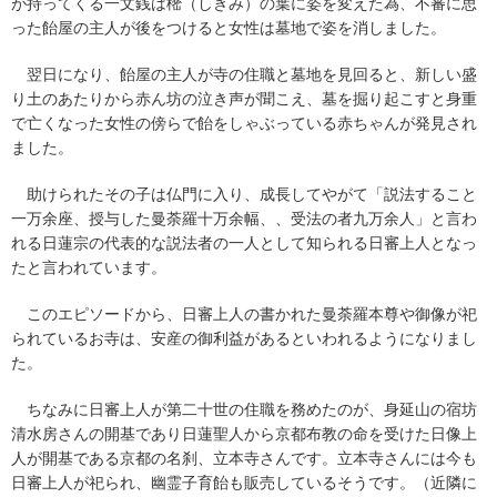
が持ってくる一文銭は樒（しきみ）の葉に姿を変えた為、不審に思
った飴屋の主人が後をつけると女性は墓地で姿を消しました。
翌日になり、飴屋の主人が寺の住職と墓地を見回ると、新しい盛
り土のあたりから赤ん坊の泣き声が聞こえ、墓を掘り起こすと身重
で亡くなった女性の傍らで飴をしゃぶっている赤ちゃんが発見され
ました。
助けられたその子は仏門に入り、成長してやがて「説法すること
一万余座、授与した曼荼羅十万余幅、、受法の者九万余人」と言わ
れる日蓮宗の代表的な説法者の一人として知られる日審上人となっ
たと言われています。
このエピソードから、日審上人の書かれた曼荼羅本尊や御像が祀
られているお寺は、安産の御利益があるといわれるようになりまし
た。
ちなみに日審上人が第二十世の住職を務めたのが、身延山の宿坊
清水房さんの開基であり日蓮聖人から京都布教の命を受けた日像上
人が開基である京都の名刹、立本寺さんです。立本寺さんには今も
日審上人が祀られ、幽霊子育飴も販売しているそうです。（近隣に