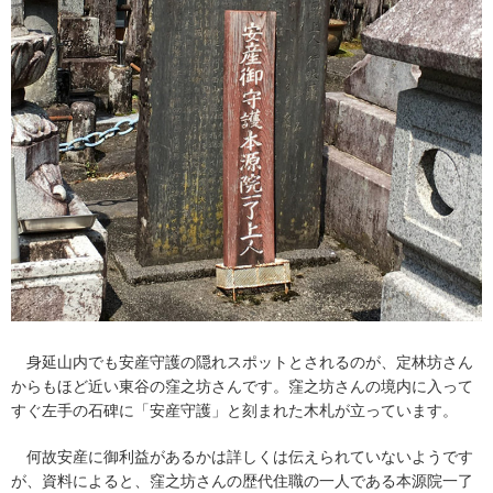
身延山内でも安産守護の隠れスポットとされるのが、定林坊さん
からもほど近い東谷の窪之坊さんです。窪之坊さんの境内に入って
すぐ左手の石碑に「安産守護」と刻まれた木札が立っています。
何故安産に御利益があるかは詳しくは伝えられていないようです
が、資料によると、窪之坊さんの歴代住職の一人である本源院一了