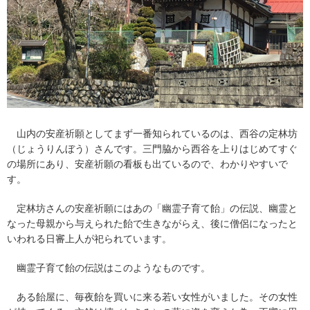
山内の安産祈願としてまず一番知られているのは、西谷の定林坊
（じょうりんぼう）さんです。三門脇から西谷を上りはじめてすぐ
の場所にあり、安産祈願の看板も出ているので、わかりやすいで
す。
定林坊さんの安産祈願にはあの「幽霊子育て飴」の伝説、幽霊と
なった母親から与えられた飴で生きながらえ、後に僧侶になったと
いわれる日審上人が祀られています。
幽霊子育て飴の伝説はこのようなものです。
ある飴屋に、毎夜飴を買いに来る若い女性がいました。その女性