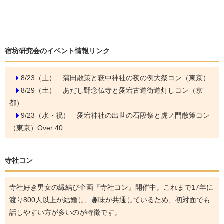
宿坊研究会のイベント情報リンク
8/23（土）
蒲田散策と萩中神社の夜の例大祭コン（東京）
8/29（土）
あだし野念仏寺と愛宕古道街道灯しコン（京
都）
9/23（水・祝）
愛宕神社の出世の石段祭と虎ノ門散策コン
（東京）Over 40
寺社コン
寺社好き男女の縁結び企画『寺社コン』開催中。これまで17年に
渡り800人以上が結婚し、趣味が共通しているため、初対面でも
話しやすい方が多いのが特徴です。