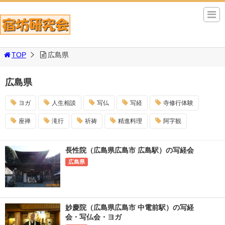
TOP
広島県
広島県
ヨガ
人生相談
写仏
写経
寺修行体験
座禅
滝行
祈祷
精進料理
阿字観
長性院（広島県広島市 広島駅）の写経会
広島県
妙慶院（広島県広島市 中電前駅）の写経
会・写仏会・ヨガ