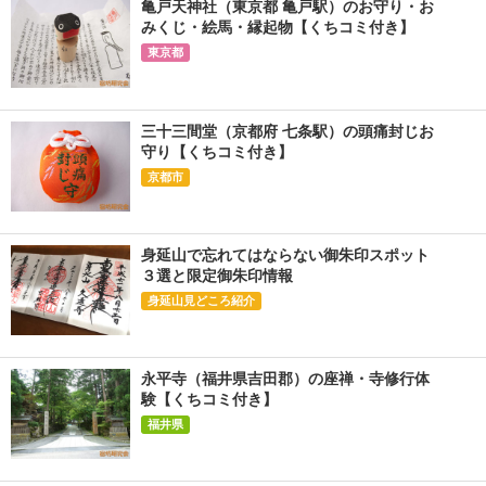
亀戸天神社（東京都 亀戸駅）のお守り・お
みくじ・絵馬・縁起物【くちコミ付き】
東京都
三十三間堂（京都府 七条駅）の頭痛封じお
守り【くちコミ付き】
京都市
身延山で忘れてはならない御朱印スポット
３選と限定御朱印情報
身延山見どころ紹介
永平寺（福井県吉田郡）の座禅・寺修行体
験【くちコミ付き】
福井県