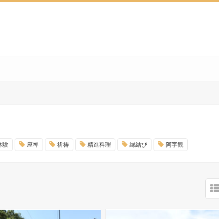
体験
座禅
祈祷
精進料理
縁結び
阿字観