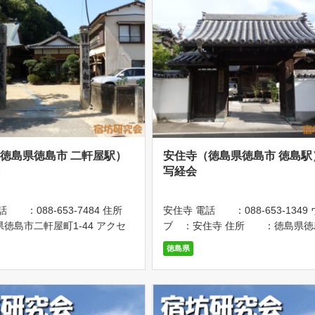
徳島県徳島市 二軒屋駅）
安住寺（徳島県徳島市 徳島駅
会
写経会
話 ：088-653-7484 住所
安住寺 電話 ：088-653-1349
徳島市二軒屋町1-44 アクセ
ブ ：安住寺 住所 ：徳島県徳
牟岐線「二軒屋駅」下車、徒歩1
寺町82 アクセス：JR徳島線「徳
徳島県
座禅会】 毎週土・日曜日の午前
下車、徒歩10分 駐車場 ：6台駐
～7時に、座禅会が開かれてい
【写経会】 奉納料1000円 聖観
を希 […]
薩をご本尊と […]