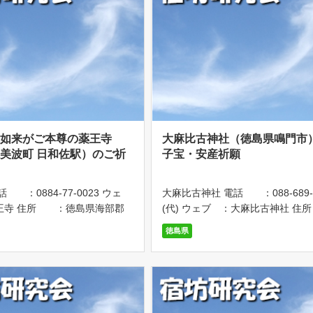
師如来がご本尊の薬王寺
大麻比古神社（徳島県鳴門市
美波町 日和佐駅）のご祈
子宝・安産祈願
 ：0884-77-0023 ウェ
大麻比古神社 電話 ：088-689-
王寺 住所 ：徳島県海部郡
(代) ウェブ ：大麻比古神社 住
内字寺前285-1 アクセス：JR
：徳島県鳴門市大麻町板東字広塚
徳島県
日和佐駅」下車、徒歩10分 駐
アクセス：・藍住ICから車で1
り（無料、500代） 【ご祈
・板野ICから車で1
 ・ […]
・鳴門ICから […]