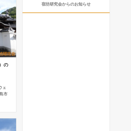
宿坊研究会からのお知らせ
）の
 ウェ
島市
島駅」
車可能
世音菩