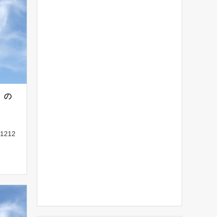
）の
1212
所
13
5分
0分