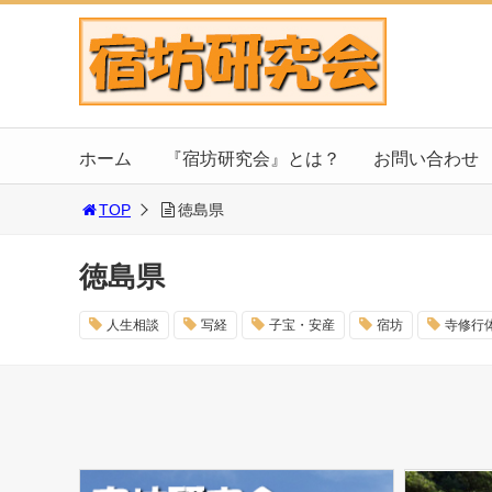
ホーム
『宿坊研究会』とは？
お問い合わせ
TOP
徳島県
徳島県
人生相談
写経
子宝・安産
宿坊
寺修行