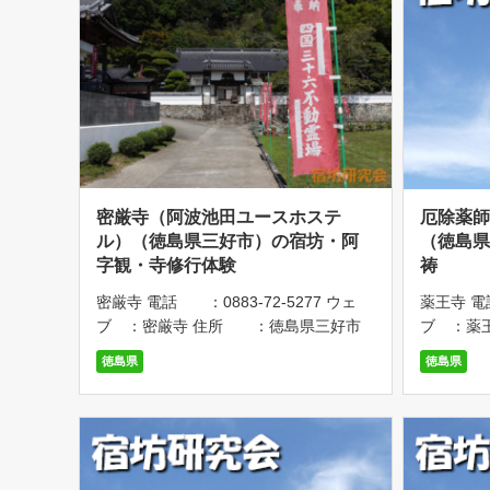
密厳寺（阿波池田ユースホステ
厄除薬
ル）（徳島県三好市）の宿坊・阿
（徳島県
字観・寺修行体験
祷
密厳寺 電話 ：0883-72-5277 ウェ
薬王寺 電話
ブ ：密厳寺 住所 ：徳島県三好市
ブ ：薬
池田町西山佐古3798 アクセス：JR徳島
美波町奥河
徳島県
徳島県
線「阿波池田駅」から、車で15分 駐車
牟岐線「
場 ：あり 時間帯 ：チェックイン15
車場 ：あ
時～21時(夕食予 […]
願】 祈願料