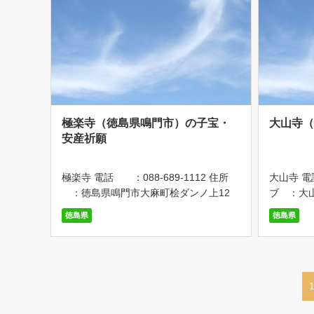
極楽寺（徳島県鳴門市）の子宝・
大山寺
安産祈願
極楽寺 電話 ：088-689-1112 住所
大山寺 電話
：徳島県鳴門市大麻町桧ダンノ上12
ブ ：大
アクセス：JR高徳線「坂東駅」下車、バ
上板町神宅
徳島県
徳島県
スで10分 駐車場 ：50台駐車可能 安産
成ICよ
祈願 四国八十八箇所霊場巡りの2番札
Cより
所です。縁起に […]
線「板野駅