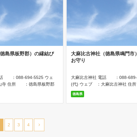
（徳島県板野郡）の縁結び
大麻比古神社（徳島県鳴門市
お守り
 ：088-694-5525 ウェ
大麻比古神社 電話 ：088-689-
山寺 住所 ：徳島県板野郡
(代) ウェブ ：大麻比古神社 住
字大山14-2 アクセス：・土
：徳島県鳴門市大麻町板東字広塚
徳島県
り、車で22分 ・板野I
アクセス：藍住ICから車で15分 
、車で25分 ・JR高徳
場 ：1000台駐車可能 大麻比
」下 […]
は「おおあさひこじ […]
1
2
3
4