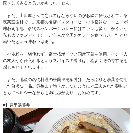
聞きしてみると良いかもしれません。
また、山田屋さんで忘れてはならないのがお隣に併設されている
喫茶室園林です。京都の名店イノダコーヒーの本格的なコーヒーが
味わえる他、名物のハンバーグカレーにはファンも多く（かくいう
私も大ファンです！）、ご主人が全国のカレーを食べ歩き、たどり
着いたという味わいは絶品。
小麦粉を一切使わず、富士桜ポークと国産玉葱を使用。インド人
の友人から仕入れるというスパイスの香りは、程よくその存在感を
感じさせてくれます。
また、地産の名物料理の杜露里湯葉丼は、たっぷりと湯葉を使用
した贅沢な一品。最後まで飽きがこないようにと工夫された薬味と
ともにヘルシーながらも満足感があり、お勧めです。
■杜露里湯葉丼