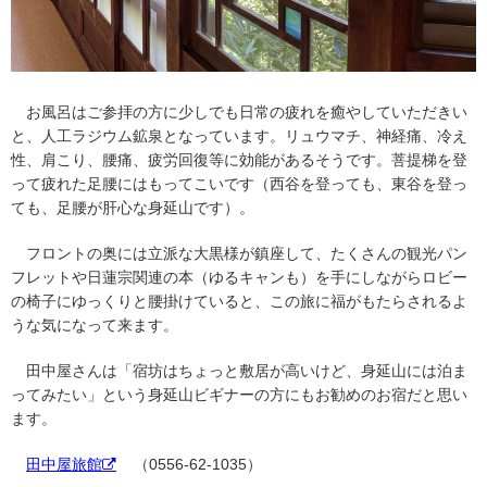
お風呂はご参拝の方に少しでも日常の疲れを癒やしていただきい
と、人工ラジウム鉱泉となっています。リュウマチ、神経痛、冷え
性、肩こり、腰痛、疲労回復等に効能があるそうです。菩提梯を登
って疲れた足腰にはもってこいです（西谷を登っても、東谷を登っ
ても、足腰が肝心な身延山です）。
フロントの奥には立派な大黒様が鎮座して、たくさんの観光パン
フレットや日蓮宗関連の本（ゆるキャンも）を手にしながらロビー
の椅子にゆっくりと腰掛けていると、この旅に福がもたらされるよ
うな気になって来ます。
田中屋さんは「宿坊はちょっと敷居が高いけど、身延山には泊ま
ってみたい」という身延山ビギナーの方にもお勧めのお宿だと思い
ます。
田中屋旅館
（0556-62-1035）