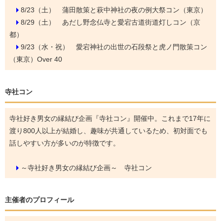
8/23（土）
蒲田散策と萩中神社の夜の例大祭コン（東京）
8/29（土）
あだし野念仏寺と愛宕古道街道灯しコン（京
都）
9/23（水・祝）
愛宕神社の出世の石段祭と虎ノ門散策コン
（東京）Over 40
寺社コン
寺社好き男女の縁結び企画『寺社コン』開催中。これまで17年に
渡り800人以上が結婚し、趣味が共通しているため、初対面でも
話しやすい方が多いのが特徴です。
～寺社好き男女の縁結び企画～ 寺社コン
主催者のプロフィール