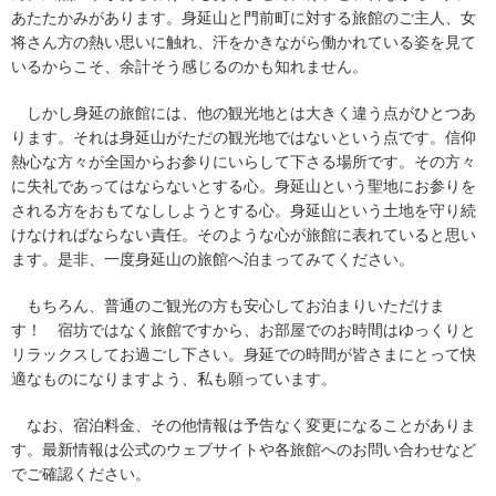
あたたかみがあります。身延山と門前町に対する旅館のご主人、女
将さん方の熱い思いに触れ、汗をかきながら働かれている姿を見て
いるからこそ、余計そう感じるのかも知れません。
しかし身延の旅館には、他の観光地とは大きく違う点がひとつあ
ります。それは身延山がただの観光地ではないという点です。信仰
熱心な方々が全国からお参りにいらして下さる場所です。その方々
に失礼であってはならないとする心。身延山という聖地にお参りを
される方をおもてなししようとする心。身延山という土地を守り続
けなければならない責任。そのような心が旅館に表れていると思い
ます。是非、一度身延山の旅館へ泊まってみてください。
もちろん、普通のご観光の方も安心してお泊まりいただけま
す！ 宿坊ではなく旅館ですから、お部屋でのお時間はゆっくりと
リラックスしてお過ごし下さい。身延での時間が皆さまにとって快
適なものになりますよう、私も願っています。
なお、宿泊料金、その他情報は予告なく変更になることがありま
す。最新情報は公式のウェブサイトや各旅館へのお問い合わせなど
でご確認ください。