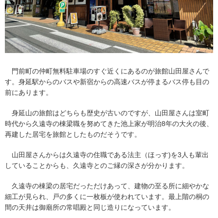
門前町の仲町無料駐車場のすぐ近くにあるのが旅館山田屋さんで
す。身延駅からのバスや新宿からの高速バスが停まるバス停も目の
前にあります。
身延山の旅館はどちらも歴史が古いのですが、山田屋さんは室町
時代から久遠寺の棟梁職を努めてきた池上家が明治8年の大火の後、
再建した居宅を旅館としたものだそうです。
山田屋さんからは久遠寺の住職である法主（ほっす)を3人も輩出
していることからも、久遠寺とのご縁の深さが分かります。
久遠寺の棟梁の居宅だっただけあって、建物の至る所に細やかな
細工が見られ、戸の多くに一枚板が使われています。最上階の桐の
間の天井は御廟所の常唱殿と同じ造りになっています。