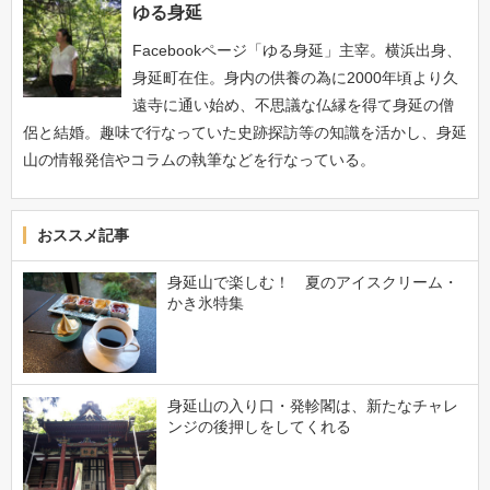
ゆる身延
Facebookページ「ゆる身延」主宰。横浜出身、
身延町在住。身内の供養の為に2000年頃より久
遠寺に通い始め、不思議な仏縁を得て身延の僧
侶と結婚。趣味で行なっていた史跡探訪等の知識を活かし、身延
山の情報発信やコラムの執筆などを行なっている。
おススメ記事
身延山で楽しむ！ 夏のアイスクリーム・
かき氷特集
身延山の入り口・発軫閣は、新たなチャレ
ンジの後押しをしてくれる