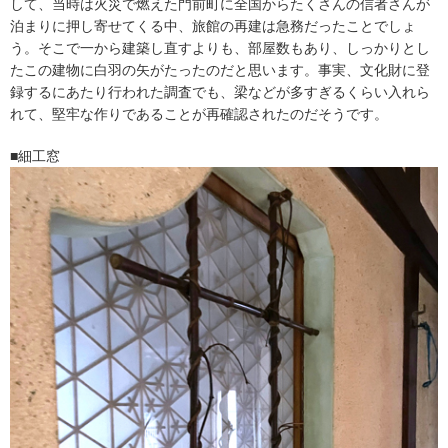
して、当時は火災で燃えた門前町に全国からたくさんの信者さんが
泊まりに押し寄せてくる中、旅館の再建は急務だったことでしょ
う。そこで一から建築し直すよりも、部屋数もあり、しっかりとし
たこの建物に白羽の矢がたったのだと思います。事実、文化財に登
録するにあたり行われた調査でも、梁などが多すぎるくらい入れら
れて、堅牢な作りであることが再確認されたのだそうです。
■細工窓