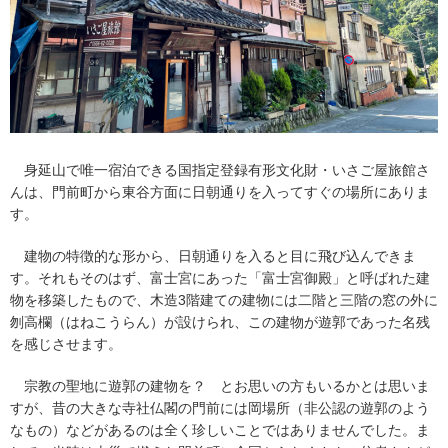
身延山で唯一宿泊できる国指定登録有形文化財・いさご屋旅館さ
んは、門前町から東谷方面に日朝通りを入ってすぐの場所にありま
す。
建物の特徴的な形から、日朝通りを入ると目に飛び込んできま
す。それもそのはず、富士宮にあった「富士宮御殿」と呼ばれた建
物を移築したもので、木造3階建ての建物には二階と三階の窓の外に
刎高欄（はねこうらん）が設けられ、この建物が遊郭であった名残
を感じさせます。
宗教の聖地に遊郭の建物を？ とお思いの方もいるかとは思いま
すが、昔の大きな寺社仏閣の門前には岡場所（非公認の遊郭のよう
なもの）などがあるのは全く珍しいことではありませんでした。ま