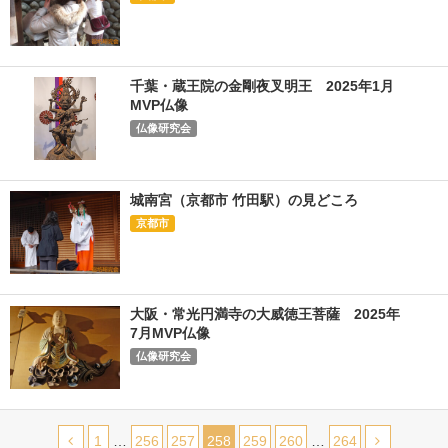
千葉・蔵王院の金剛夜叉明王 2025年1月
MVP仏像
仏像研究会
城南宮（京都市 竹田駅）の見どころ
京都市
大阪・常光円満寺の大威徳王菩薩 2025年
7月MVP仏像
仏像研究会
1
…
256
257
258
259
260
…
264