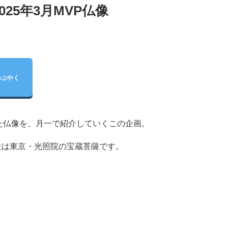
25年3月MVP仏像
つぶやく
た仏像を、月一で紹介していくこの企画。
１位は東京・光照院の宝蔵菩薩です。