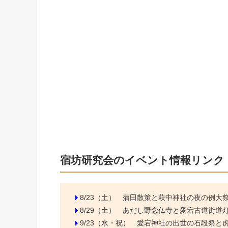
宿坊研究会のイベント情報リンク
8/23（土）
蒲田散策と萩中神社の夜の例大
8/29（土）
あだし野念仏寺と愛宕古道街道
9/23（水・祝）
愛宕神社の出世の石段祭と虎ノ