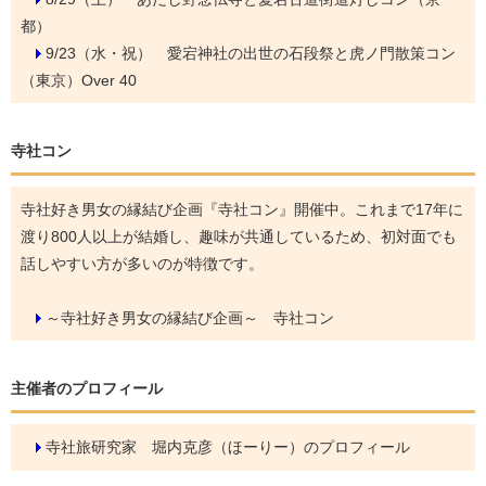
都）
9/23（水・祝）
愛宕神社の出世の石段祭と虎ノ門散策コン
（東京）Over 40
寺社コン
寺社好き男女の縁結び企画『寺社コン』開催中。これまで17年に
渡り800人以上が結婚し、趣味が共通しているため、初対面でも
話しやすい方が多いのが特徴です。
～寺社好き男女の縁結び企画～ 寺社コン
主催者のプロフィール
寺社旅研究家 堀内克彦（ほーりー）のプロフィール