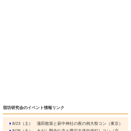
宿坊研究会のイベント情報リンク
8/23（土）
蒲田散策と萩中神社の夜の例大祭コン（東京）
8/29（土）
あだし野念仏寺と愛宕古道街道灯しコン（京