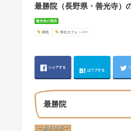
最勝院（長野県・善光寺）
善光寺の宿坊
宿坊
寺社カフェ・バー
シェアする
はてブする
最勝院