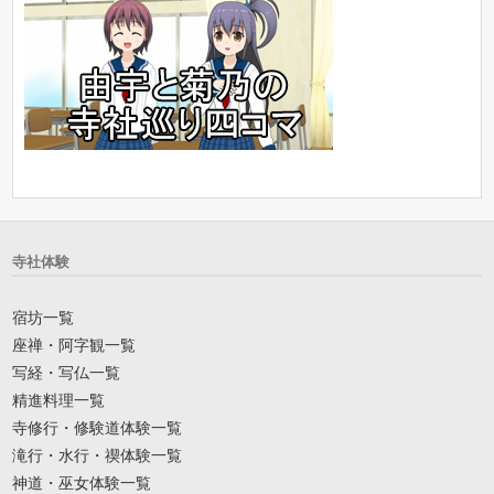
寺社体験
宿坊一覧
座禅・阿字観一覧
写経・写仏一覧
精進料理一覧
寺修行・修験道体験一覧
滝行・水行・禊体験一覧
神道・巫女体験一覧