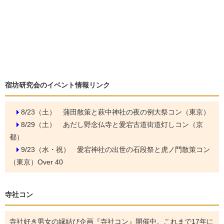
宿坊研究会のイベント情報リンク
8/23（土）
蒲田散策と萩中神社の夜の例大祭コン（東京）
8/29（土）
あだし野念仏寺と愛宕古道街道灯しコン（京
都）
9/23（水・祝）
愛宕神社の出世の石段祭と虎ノ門散策コン
（東京）Over 40
寺社コン
寺社好き男女の縁結び企画『寺社コン』開催中。これまで17年に