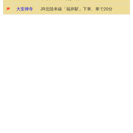
大安禅寺
JR北陸本線「福井駅」下車、車で20分
声