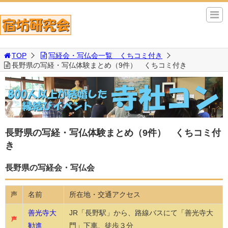
TOP
写経会・写仏会一覧 くちコミ付き
長野県の写経・写仏体験まとめ（9件） くちコミ付き
長野県の写経・写仏体験まとめ（9件） くちコミ付
き
長野県の写経会・写仏会
名前
所在地・交通アクセス
声
善光寺大
JR「長野駅」から、路線バスにて「善光寺大
声
勧進
門」下車、徒歩３分