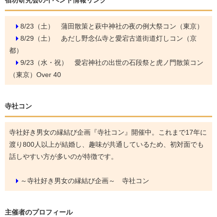
宿坊研究会のイベント情報リンク
8/23（土）
蒲田散策と萩中神社の夜の例大祭コン（東京）
8/29（土）
あだし野念仏寺と愛宕古道街道灯しコン（京
都）
9/23（水・祝）
愛宕神社の出世の石段祭と虎ノ門散策コン
（東京）Over 40
寺社コン
寺社好き男女の縁結び企画『寺社コン』開催中。これまで17年に
渡り800人以上が結婚し、趣味が共通しているため、初対面でも
話しやすい方が多いのが特徴です。
～寺社好き男女の縁結び企画～ 寺社コン
主催者のプロフィール