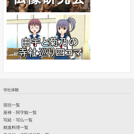
寺社体験
宿坊一覧
座禅・阿字観一覧
写経・写仏一覧
精進料理一覧