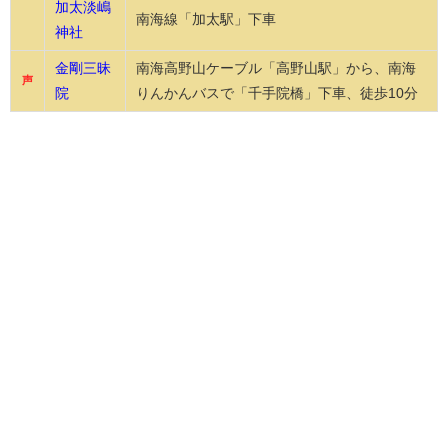
加太淡嶋
南海線「加太駅」下車
神社
金剛三昧
南海高野山ケーブル「高野山駅」から、南海
声
院
りんかんバスで「千手院橋」下車、徒歩10分