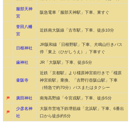
服部天神
阪急電車「服部天神駅」下車、東すぐ
宮
誉田八幡
近鉄南大阪線「古市駅」下車、徒歩10分
宮
JR阪和線「日根野駅」下車、犬鳴山行きバス
日根神社
停「東上（ひがしうえ）」下車すぐ
歯神社
JR「大阪駅」下車、徒歩5分
近鉄「京都駅」より橿原神宮前行きで「橿原
壷阪寺
神宮前駅」乗換、「吉野行壺阪山駅」下車
（特急で約70分）バスまたはタクシー
廣田神社
南海高野線「今宮戎駅」下車、徒歩5分
声
少彦名神
大阪市営地下鉄堺筋線「北浜駅」下車、6番出
声
社
口から徒歩約5分