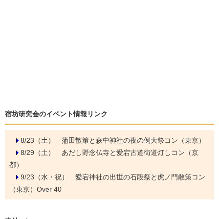
宿坊研究会のイベント情報リンク
8/23（土）
蒲田散策と萩中神社の夜の例大祭コン（東京）
8/29（土）
あだし野念仏寺と愛宕古道街道灯しコン（京
都）
9/23（水・祝）
愛宕神社の出世の石段祭と虎ノ門散策コン
（東京）Over 40