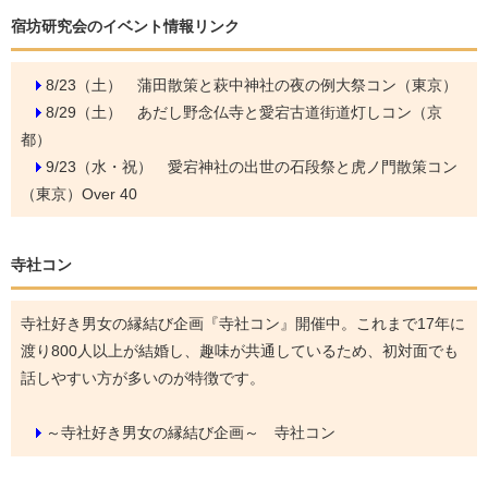
宿坊研究会のイベント情報リンク
8/23（土）
蒲田散策と萩中神社の夜の例大祭コン（東京）
8/29（土）
あだし野念仏寺と愛宕古道街道灯しコン（京
都）
9/23（水・祝）
愛宕神社の出世の石段祭と虎ノ門散策コン
（東京）Over 40
寺社コン
寺社好き男女の縁結び企画『寺社コン』開催中。これまで17年に
渡り800人以上が結婚し、趣味が共通しているため、初対面でも
話しやすい方が多いのが特徴です。
～寺社好き男女の縁結び企画～ 寺社コン