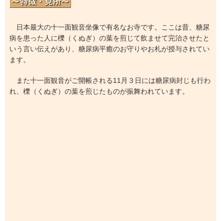
日本最大の十一面観音坐像で有名なお寺です。ここは昔、糖尿
病を患った人に櫟（くぬぎ）の葉を煎じて飲ませて完治させたと
いう言い伝えがあり、糖尿病平癒のお守りやお札が授与されてい
ます。
また十一面観音がご開帳される11月３日には糖尿病封じも行わ
れ、櫟（くぬぎ）の葉を煎じたものが振舞われています。