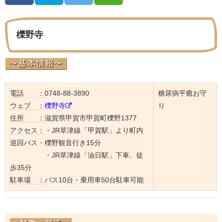
櫟野寺
電話 ：
0748-88-3890
糖尿病平癒お守
ウェブ ：
櫟野寺
り
住所 ：
滋賀県甲賀市甲賀町櫟野1377
アクセス：
・JR草津線「甲賀駅」より町内
巡回バス・櫟野観音行き15分
・JR草津線「油日駅」下車、徒
歩35分
駐車場 ：
バス10台・乗用車50台駐車可能