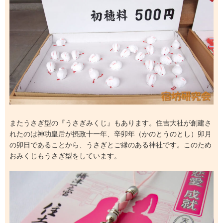
またうさぎ型の『うさぎみくじ』もあります。住吉大社が創建さ
れたのは神功皇后が摂政十一年、辛卯年（かのとうのとし）卯月
の卯日であることから、うさぎとご縁のある神社です。このため
おみくじもうさぎ型をしています。