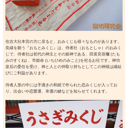
住吉大社本宮の方に戻ると、おみくじも様々なものがあります。
良縁を願う『おもとみくじ』は、侍者社（おもとしゃ）のおみく
じで、侍者社は初代の神主とその姫神である、田裳見宿禰 (たも
みのすくね) 、市姫命 (いちひめのみこと)を祀るお社です。神功
皇后の委任を受け、神と人との仲取り持ちとしてこの神様は縁結
びにご利益があります。
侍者人形の中には手漉きの和紙で作られた恋みくじが入ってお
り、出会いや恋愛運、幸運の鍵などを知らせてくれます。