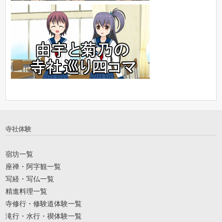
寺社体験
宿坊一覧
座禅・阿字観一覧
写経・写仏一覧
精進料理一覧
寺修行・修験道体験一覧
滝行・水行・禊体験一覧