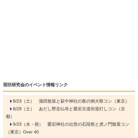
宿坊研究会のイベント情報リンク
8/23（土）
蒲田散策と萩中神社の夜の例大祭コン（東京）
8/29（土）
あだし野念仏寺と愛宕古道街道灯しコン（京
都）
9/23（水・祝）
愛宕神社の出世の石段祭と虎ノ門散策コン
（東京）Over 40