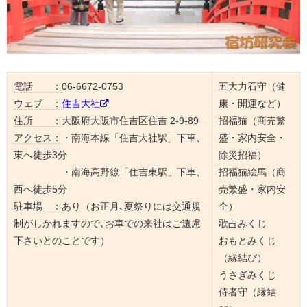
電話 ：
06-6672-0753
五大力石守（健
ウェブ ：
住吉大社
康・開運など）
住所 ：
大阪府大阪市住吉区住吉 2-9-89
招福猫（商売繁
アクセス：
・南海本線「住吉大社駅」下車、
盛・家内安全・
東へ徒歩3分
除災招福）
・南海高野線「住吉東駅」下車、
招福猫絵馬（商
西へ徒歩5分
売繁盛・家内安
駐車場 ：
あり（お正月､夏祭りには交通規
全）
制がしかれますので､お車での来社はご遠慮
歌占みくじ
下さいとのことです）
おもとみくじ
（縁結び）
うさぎみくじ
侍者守（縁結