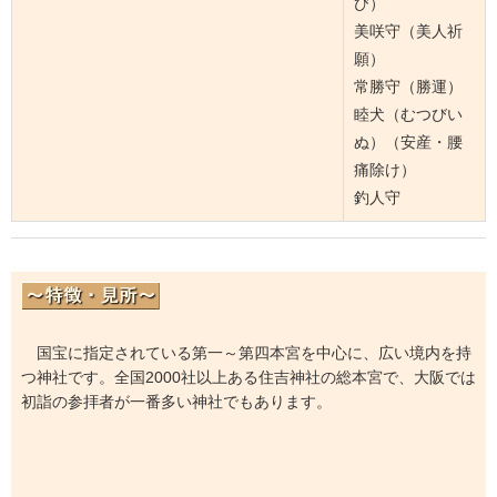
び）
美咲守（美人祈
願）
常勝守（勝運）
睦犬（むつびい
ぬ）（安産・腰
痛除け）
釣人守
国宝に指定されている第一～第四本宮を中心に、広い境内を持
つ神社です。全国2000社以上ある住吉神社の総本宮で、大阪では
初詣の参拝者が一番多い神社でもあります。