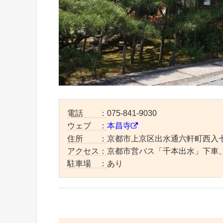
電話 ：
075-841-9030
ウェブ ：
本昌寺
住所 ：
京都市上京区出水通六軒町西入七
アクセス：
京都市営バス「千本出水」下車
駐車場 ：
あり