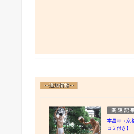
関連記
本昌寺（京
コミ付き】