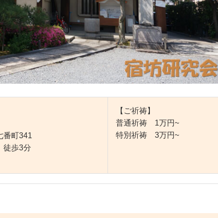
【ご祈祷】
普通祈祷 1万円~
特別祈祷 3万円~
番町341
、徒歩3分