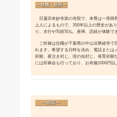
日蓮宗本妙寺派の寺院で、本尊は一塔両尊
上人によるもので、350年以上の歴史があ
り、水行や写経写仏、座禅、読経が体験で
ご祈祷は住職が千葉県の中山法華経寺で百
れます。希望する日時を決め、電話またはメール（
祈願、夜泣き封じ、疳の虫封じ、発育祈願
には祈祷会も行っており、お布施1000円