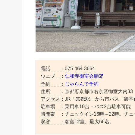
電話 ：
075-464-3664
ウェブ ：
仁和寺御室会館
予約 ：
じゃらんで予約
住所 ：
京都府京都市右京区御室大内33
アクセス：
JR「京都駅」から市バス「御室
駐車場 ：
乗用車10台・バス2台駐車可能
時間帯 ：
チェックイン16時～22時。チェ
収容 ：
客室12室。最大66名。