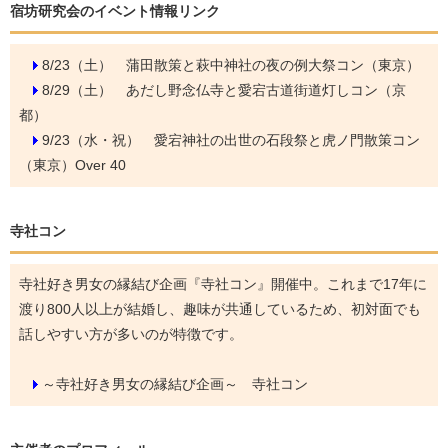
宿坊研究会のイベント情報リンク
8/23（土）
蒲田散策と萩中神社の夜の例大祭コン（東京）
8/29（土）
あだし野念仏寺と愛宕古道街道灯しコン（京
都）
9/23（水・祝）
愛宕神社の出世の石段祭と虎ノ門散策コン
（東京）Over 40
寺社コン
寺社好き男女の縁結び企画『寺社コン』開催中。これまで17年に
渡り800人以上が結婚し、趣味が共通しているため、初対面でも
話しやすい方が多いのが特徴です。
～寺社好き男女の縁結び企画～ 寺社コン