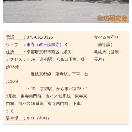
電話 ：
075-691-3325
食べるお守り
ウェブ ：
東寺（教王護国寺）
（歯守護）
住所 ：
京都府京都市南区九条町1
亀絵馬（健康・
アクセス：
・JR「京都駅」八条口下車、徒
長寿）
歩15分
・近鉄京都線「東寺駅」下車、徒
歩10分
・JR「京都駅」から市バス78・1
9系統「東寺南門前」市バス42系統「東寺東
門前」市バス16系統「東寺西門前」下車、
すぐ
駐車場 ：
あり（有料）