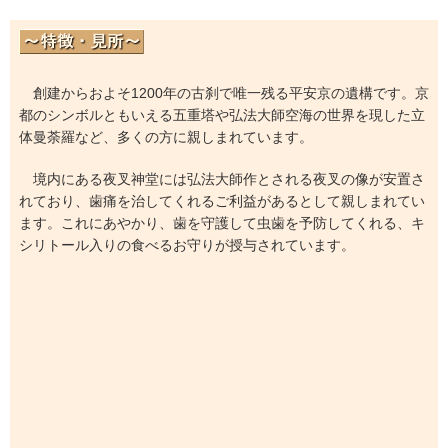
創建からおよそ1200年の古刹で唯一残る平安京の遺構です。京
都のシンボルともいえる五重塔や弘法大師空海の世界を現した立
体曼荼羅など、多くの方に親しまれています。
境内にある夜叉神堂には弘法大師作とされる夜叉の像が安置さ
れており、歯痛を治してくれるご利益があるとして親しまれてい
ます。これにあやかり、歯を守護して虫歯を予防してくれる、キ
シリトール入りの食べるお守りが授与されています。