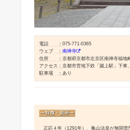
電話 ：
075-771-0365
ウェブ ：
南禅寺
住所 ：
京都府京都市左京区南禅寺福地
アクセス：
京都市営地下鉄「蹴上駅」下車、
駐車場 ：
あり
正応４年（1291年）、亀山法皇が無関