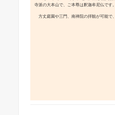
寺派の大本山で、ご本尊は釈迦牟尼仏です
方丈庭園や三門、南禅院の拝観が可能で、