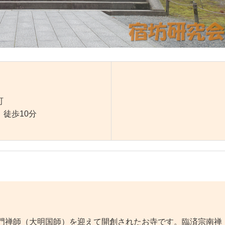
町
徒歩10分
普門禅師（大明国師）を迎えて開創されたお寺です。臨済宗南禅