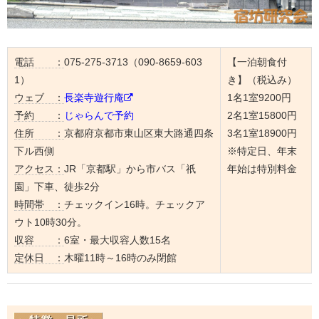
電話 ：
075-275-3713（090-8659-603
【一泊朝食付
1）
き】（税込み）
ウェブ ：
長楽寺遊行庵
1名1室9200円
予約 ：
じゃらんで予約
2名1室15800円
住所 ：
京都府京都市東山区東大路通四条
3名1室18900円
下ル西側
※特定日、年末
アクセス：
JR「京都駅」から市バス「祇
年始は特別料金
園」下車、徒歩2分
時間帯 ：
チェックイン16時。チェックア
ウト10時30分。
収容 ：
6室・最大収容人数15名
定休日 ：
木曜11時～16時のみ閉館