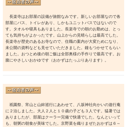
長楽寺はお部屋の設備が旅館なみです。新しいお部屋なので各
部屋にバス、トイレがあり、しかもユニットバスではないので
す。タオルや寝具もありました。長楽寺での朝のお勤めは、とっ
ても気持ちがよかったです。山上からの見晴らしは最高でした。
長楽寺が歴史のあるお寺なので、住職の案内が大変ためになり、
未公開の資料なども見せていただきました。鐘もつかせてもらい
ました。おつとめ後の朝ご飯は全部奥様の手作りで最高です。お
腹にやさしいおかゆです（おかずはたっぷりあります）。
祇園祭、宵山と山鉾巡行にあわせて、八坂神社向かいの遊行庵
に２泊しました。大人２人と１０歳の子ども３人です。猛暑では
ありましたが、部屋はクーラー完備で快適でした。なんといって
も、朝粥の朝食が美味でした。京野菜を織りまぜたおかずは６～