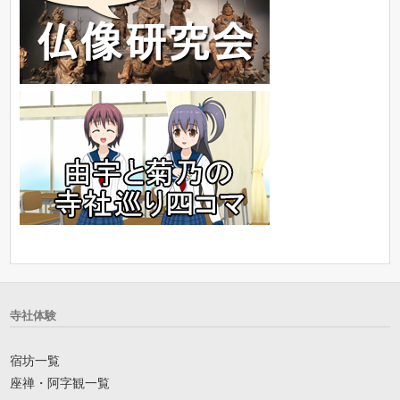
寺社体験
宿坊一覧
座禅・阿字観一覧