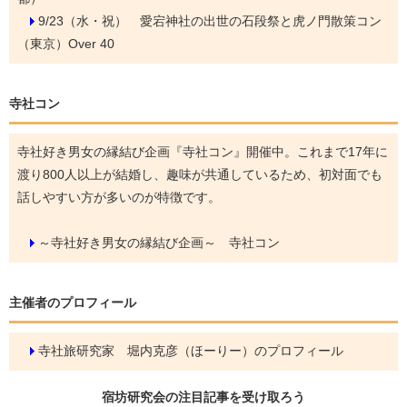
9/23（水・祝）
愛宕神社の出世の石段祭と虎ノ門散策コン
（東京）Over 40
寺社コン
寺社好き男女の縁結び企画『寺社コン』開催中。これまで17年に
渡り800人以上が結婚し、趣味が共通しているため、初対面でも
話しやすい方が多いのが特徴です。
～寺社好き男女の縁結び企画～ 寺社コン
主催者のプロフィール
寺社旅研究家 堀内克彦（ほーりー）のプロフィール
宿坊研究会の
注目記事
を受け取ろう