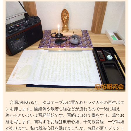
合唱が終わると、次はテーブルに置かれたラジカセの再生ボタ
ンを押します。開経偈や般若心経などが流れるので一緒に唱え、
終わるといよいよ写経開始です。写経は自分で墨をすり、筆でお
経を写します。書写するお経は般若心経、十句観音経、一字写経
があります。私は般若心経を選びましたが、お経が薄くプリント