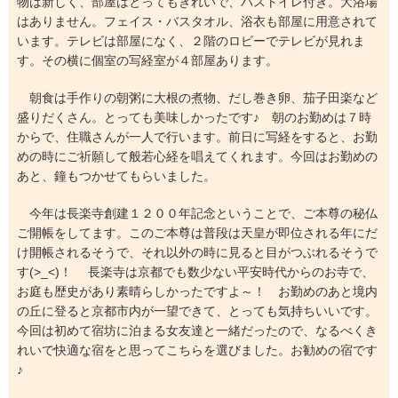
物は新しく、部屋はとってもきれいで、バストイレ付き。大浴場
はありません。フェイス・バスタオル、浴衣も部屋に用意されて
います。テレビは部屋になく、２階のロビーでテレビが見れま
す。その横に個室の写経室が４部屋あります。
朝食は手作りの朝粥に大根の煮物、だし巻き卵、茄子田楽など
盛りだくさん。とっても美味しかったです♪ 朝のお勤めは７時
からで、住職さんが一人で行います。前日に写経をすると、お勤
めの時にご祈願して般若心経を唱えてくれます。今回はお勤めの
あと、鐘もつかせてもらいました。
今年は長楽寺創建１２００年記念ということで、ご本尊の秘仏
ご開帳をしてます。このご本尊は普段は天皇が即位される年にだ
け開帳されるそうで、それ以外の時に見ると目がつぶれるそうで
す(>_<)！ 長楽寺は京都でも数少ない平安時代からのお寺で、
お庭も歴史があり素晴らしかったですよ～！ お勤めのあと境内
の丘に登ると京都市内が一望できて、とっても気持ちいいです。
今回は初めて宿坊に泊まる女友達と一緒だったので、なるべくき
れいで快適な宿をと思ってこちらを選びました。お勧めの宿です
♪