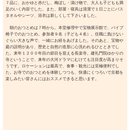
７品に、おかゆと赤だし、梅ぼし・漬け物で、大人も子どもも満
足のいく内容でした。また、部屋・寝具は清潔で１日ごとにバス
タオルやシーツ、浴衣は新しくして下さいました。
朝のおつとめは７時から。本堂修理中で宝物展示館で、パイプ
椅子でのおつとめ。参加者９名（子ども４名）。住職に負けない
ぐらい大きな声で、一緒にお経をあげました。そのあと、宝物や
庭の説明があり、歴史と自然の造形に心洗われるひとときでし
た。来年１２００年目の節目を迎える長楽寺。建礼門院ゆかりの
寺ということで、来年の大河ドラマにむけても注目度が高まりそ
うです。ロケーションは最高で、食事・観光には至極便利でし
た。お寺でのおつとめを体験しつつも、快適にくつろいで京都を
楽しみたい皆さんにはおススメできると思います。