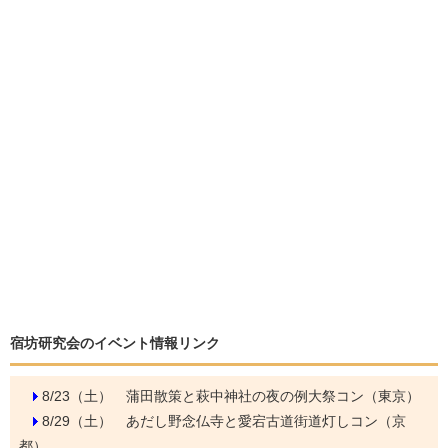
宿坊研究会のイベント情報リンク
8/23（土）
蒲田散策と萩中神社の夜の例大祭コン（東京）
8/29（土）
あだし野念仏寺と愛宕古道街道灯しコン（京
都）