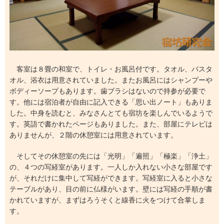
客室は８畳の和室で、トイレ・お風呂付です。タオル、バスタ
オル、浴衣は用意されていました。またお風呂にはシャンプーや
ボディーソープもあります。歯ブラシはないので持参が必要で
す。他には宿泊者が自由に記入できる「思い出ノート」もありま
した。中身を読むと、みなさんとても宿坊を楽しんでいるようで
す。英語で書かれたページもありました。また、部屋にテレビは
ありませんが、２階の休憩室には用意されています。
そしてその休憩室の先には「光明」「遍照」「極楽」「浄土」
の、４つの写経室があります。一人しか入れない小さな部屋です
が、それだけに集中して写経ができます。写経室に入ると小さな
テーブルがあり、目の前に仏様がいます。壁には写経の手順が書
かれていますが、まずはろうそくと線香に火をつけて合掌しま
す。