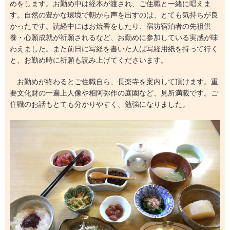
めをします。お勤め中は経本が渡され、ご住職と一緒に唱えま
す。自然の豊かな環境で朝から声を出すのは、とても気持ちが良
かったです。読経中にはお焼香をしたり、宿坊宿泊者の先祖供
養・心願成就が祈願されるなど、お勤めに参加している実感が味
わえました。また前日に写経を書いた人は写経用紙を持って行く
と、お勤め時に祈願も読み上げてくださいます。
お勤めが終わるとご住職自ら、長楽寺を案内して頂けます。重
要文化財の一遍上人像や相阿弥作の庭園など、見所満載です。ご
住職のお話もとても分かりやすく、勉強になりました。