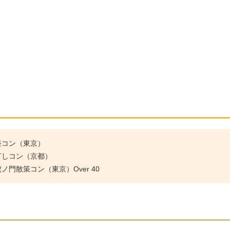
祭コン（東京）
灯しコン（京都）
門散策コン（東京）Over 40