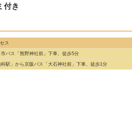
ミ付き
セス
ら市バス「熊野神社前」下車、徒歩5分
山科駅」から京阪バス「大石神社前」下車、徒歩1分