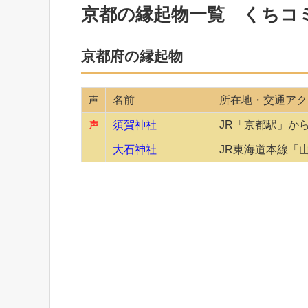
京都の縁起物一覧 くちコ
京都府の縁起物
声
名前
所在地・交通アク
須賀神社
JR「京都駅」か
声
大石神社
JR東海道本線「