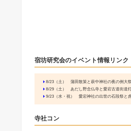
宿坊研究会のイベント情報リンク
8/23（土）
蒲田散策と萩中神社の夜の例大
8/29（土）
あだし野念仏寺と愛宕古道街道
9/23（水・祝）
愛宕神社の出世の石段祭と虎ノ
寺社コン