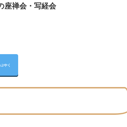
の座禅会・写経会
つぶやく