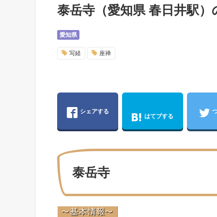
泰岳寺（愛知県 春日井駅）
愛知県
写経
座禅
シェアする
はてブする
泰岳寺