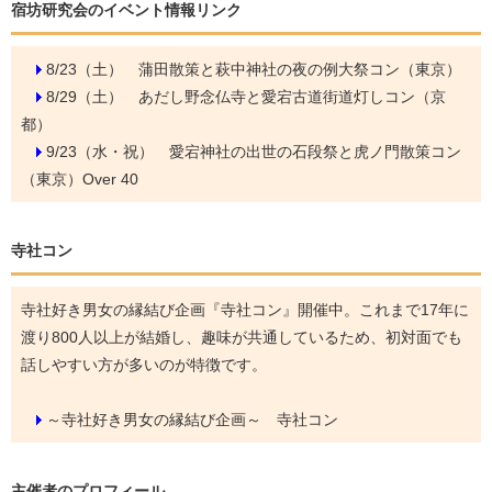
宿坊研究会のイベント情報リンク
8/23（土）
蒲田散策と萩中神社の夜の例大祭コン（東京）
8/29（土）
あだし野念仏寺と愛宕古道街道灯しコン（京
都）
9/23（水・祝）
愛宕神社の出世の石段祭と虎ノ門散策コン
（東京）Over 40
寺社コン
寺社好き男女の縁結び企画『寺社コン』開催中。これまで17年に
渡り800人以上が結婚し、趣味が共通しているため、初対面でも
話しやすい方が多いのが特徴です。
～寺社好き男女の縁結び企画～ 寺社コン
主催者のプロフィール