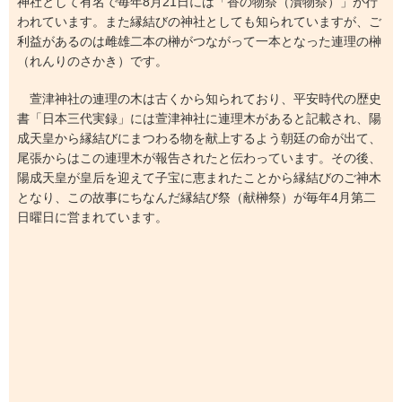
神社として有名で毎年8月21日には「香の物祭（漬物祭）」が行
われています。また縁結びの神社としても知られていますが、ご
利益があるのは雌雄二本の榊がつながって一本となった連理の榊
（れんりのさかき）です。
萱津神社の連理の木は古くから知られており、平安時代の歴史
書「日本三代実録」には萱津神社に連理木があると記載され、陽
成天皇から縁結びにまつわる物を献上するよう朝廷の命が出て、
尾張からはこの連理木が報告されたと伝わっています。その後、
陽成天皇が皇后を迎えて子宝に恵まれたことから縁結びのご神木
となり、この故事にちなんだ縁結び祭（献榊祭）が毎年4月第二
日曜日に営まれています。