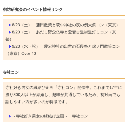
宿坊研究会のイベント情報リンク
8/23（土）
蒲田散策と萩中神社の夜の例大祭コン（東京）
8/29（土）
あだし野念仏寺と愛宕古道街道灯しコン（京
都）
9/23（水・祝）
愛宕神社の出世の石段祭と虎ノ門散策コン
（東京）Over 40
寺社コン
寺社好き男女の縁結び企画『寺社コン』開催中。これまで17年に
渡り800人以上が結婚し、趣味が共通しているため、初対面でも
話しやすい方が多いのが特徴です。
～寺社好き男女の縁結び企画～ 寺社コン