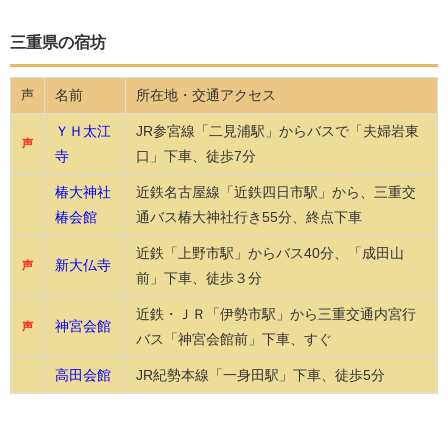
三重県の宿坊
名前
所在地・交通アクセス
声
ＹＨ太江
JR参宮線「二見浦駅」からバスで「夫婦岩東
声
寺
口」下車、徒歩7分
椿大神社
近鉄名古屋線「近鉄四日市駅」から、三重交
椿会館
通バス椿大神社行き55分、終点下車
近鉄「上野市駅」からバス40分、「成田山
新大仏寺
声
前」下車、徒歩３分
近鉄・ＪＲ「伊勢市駅」から三重交通内宮行
神宮会館
声
バス「神宮会館前」下車、すぐ
高田会館
JR紀勢本線「一身田駅」下車、徒歩5分