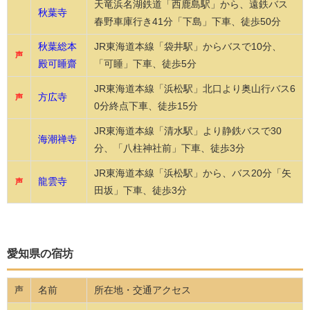
天竜浜名湖鉄道「西鹿島駅」から、遠鉄バス
秋葉寺
春野車庫行き41分「下島」下車、徒歩50分
秋葉総本
JR東海道本線「袋井駅」からバスで10分、
声
殿可睡齋
「可睡」下車、徒歩5分
JR東海道本線「浜松駅」北口より奥山行バス6
方広寺
声
0分終点下車、徒歩15分
JR東海道本線「清水駅」より静鉄バスで30
海潮禅寺
分、「八柱神社前」下車、徒歩3分
JR東海道本線「浜松駅」から、バス20分「矢
龍雲寺
声
田坂」下車、徒歩3分
愛知県の宿坊
名前
所在地・交通アクセス
声