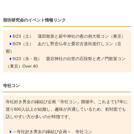
宿坊研究会のイベント情報リンク
8/23（土）
蒲田散策と萩中神社の夜の例大祭コン（東京）
8/29（土）
あだし野念仏寺と愛宕古道街道灯しコン（京
都）
9/23（水・祝）
愛宕神社の出世の石段祭と虎ノ門散策コン
（東京）Over 40
寺社コン
寺社好き男女の縁結び企画『寺社コン』開催中。これまで17年に
渡り800人以上が結婚し、趣味が共通しているため、初対面でも
話しやすい方が多いのが特徴です。
～寺社好き男女の縁結び企画～ 寺社コン