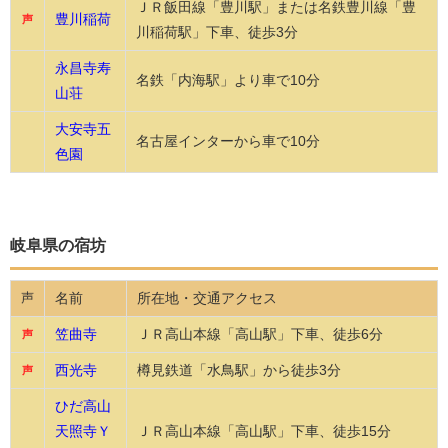
ＪＲ飯田線「豊川駅」または名鉄豊川線「豊
豊川稲荷
声
川稲荷駅」下車、徒歩3分
永昌寺寿
名鉄「内海駅」より車で10分
山荘
大安寺五
名古屋インターから車で10分
色園
岐阜県の宿坊
名前
所在地・交通アクセス
声
笠曲寺
ＪＲ高山本線「高山駅」下車、徒歩6分
声
西光寺
樽見鉄道「水鳥駅」から徒歩3分
声
ひだ高山
天照寺Ｙ
ＪＲ高山本線「高山駅」下車、徒歩15分