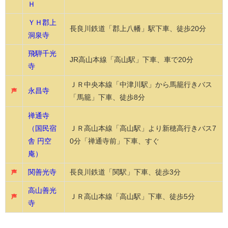
Ｈ
ＹＨ郡上
長良川鉄道「郡上八幡」駅下車、徒歩20分
洞泉寺
飛騨千光
JR高山本線「高山駅」下車、車で20分
寺
ＪＲ中央本線「中津川駅」から馬籠行きバス
永昌寺
声
「馬籠」下車、徒歩8分
禅通寺
（国民宿
ＪＲ高山本線「高山駅」より新穂高行きバス7
舎 円空
0分「禅通寺前」下車、すぐ
庵）
関善光寺
長良川鉄道「関駅」下車、徒歩3分
声
高山善光
ＪＲ高山本線「高山駅」下車、徒歩5分
声
寺