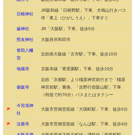
JR阪和線「日根野駅」下車、犬鳴山行きバス
日根神社
停「東上（ひがしうえ）」下車すぐ
歯神社
JR「大阪駅」下車、徒歩5分
照友神社
大阪府岸和田市
誉田八幡
近鉄南大阪線「古市駅」下車、徒歩10分
宮
地蔵寺
京阪本線「香里園駅」下車、徒歩10分
近鉄「京都駅」より橿原神宮前行きで「橿原
壷阪寺
神宮前駅」乗換、「吉野行壺阪山駅」下車
（特急で約70分）バスまたはタクシー
今宮戎神
大阪市営御堂筋線「大国町駅」下車、徒歩5分
声
社
法善寺
大阪市営御堂筋線「なんば駅」下車、徒歩4分
声
大阪天満
大阪市営地下鉄谷町線・堺筋線「南森町駅」