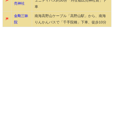
ュニティバス約30分「丹生都比売神社前」下
声
売神社
車
金剛三昧
南海高野山ケーブル「高野山駅」から、南海
声
院
りんかんバスで「千手院橋」下車、徒歩10分