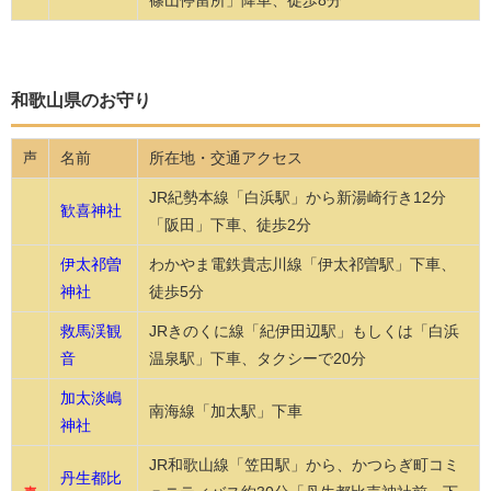
篠山停留所」降車、徒歩8分
和歌山県のお守り
名前
所在地・交通アクセス
声
JR紀勢本線「白浜駅」から新湯崎行き12分
歓喜神社
「阪田」下車、徒歩2分
伊太祁曽
わかやま電鉄貴志川線「伊太祁曽駅」下車、
神社
徒歩5分
救馬渓観
JRきのくに線「紀伊田辺駅」もしくは「白浜
音
温泉駅」下車、タクシーで20分
加太淡嶋
南海線「加太駅」下車
神社
JR和歌山線「笠田駅」から、かつらぎ町コミ
丹生都比