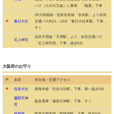
バス［小川大又線］に乗車、「蟻通」下車
JR大和路線・近鉄奈良線「奈良駅」より奈良
春日大社
交通バス約11～15分「春日大社本殿」下車、
声
すぐ
近鉄天理線「天理駅」より、奈良交通バス
石上神宮
「石上神宮前」下車、徒歩5分
大阪府のお守り
名前
所在地・交通アクセス
声
住吉大社
南海本線「住吉大社駅」下車、東へ徒歩3分
声
服部天神
阪急電車「服部天神駅」下車、すぐ
宮
総持寺
阪急京都本線「総持寺駅」下車、徒歩5分