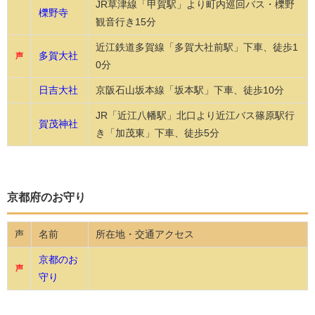
JR草津線「甲賀駅」より町内巡回バス・櫟野
櫟野寺
観音行き15分
近江鉄道多賀線「多賀大社前駅」下車、徒歩1
多賀大社
声
0分
日吉大社
京阪石山坂本線「坂本駅」下車、徒歩10分
JR「近江八幡駅」北口より近江バス篠原駅行
賀茂神社
き「加茂東」下車、徒歩5分
京都府のお守り
名前
所在地・交通アクセス
声
京都のお
声
守り