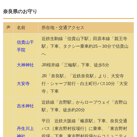
奈良県のお守り
名前
所在地・交通アクセス
声
近鉄生駒線「信貴山下駅」田原本線「親王寺
信貴山千
駅」下車、タクシー乗車約25～30分で信貴山
手院
へ
大神神社
JR桜井線「三輪駅」下車、徒歩5分
JR「奈良駅」「近鉄奈良駅」より、大安寺
大安寺
行・シャープ前行・白土町行バス10分「大安
寺」下車
近鉄線「吉野駅」からロープウェイ「吉野山
吉水神社
駅」下車、徒歩約20分
平日 近鉄大阪線「榛原駅」下車、奈良交通
丹生川上
バス［東吉野村役場行］に乗車、「東吉野村
神社
役場」下車。東吉野村役場からコミュニティ