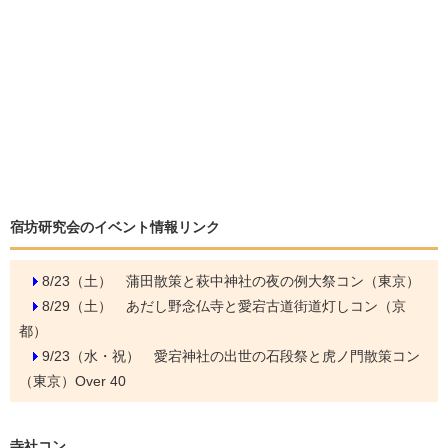
宿坊研究会のイベント情報リンク
8/23（土）
蒲田散策と萩中神社の夜の例大祭コン（東京）
8/29（土）
あだし野念仏寺と愛宕古道街道灯しコン（京
都）
9/23（水・祝）
愛宕神社の出世の石段祭と虎ノ門散策コン
（東京）Over 40
寺社コン