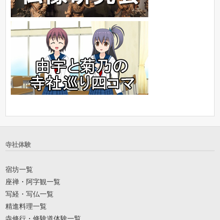
寺社体験
宿坊一覧
座禅・阿字観一覧
写経・写仏一覧
精進料理一覧
寺修行・修験道体験一覧