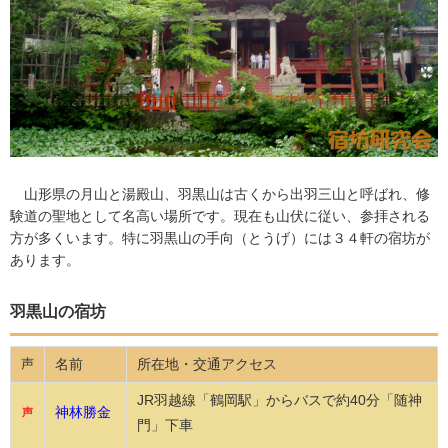
山形県の月山と湯殿山、羽黒山は古くから出羽三山と呼ばれ、修
験道の聖地として名高い場所です。現在も山伏に従い、参拝される
方が多くいます。特に羽黒山の手向（とうげ）には３４軒の宿坊が
あります。
羽黒山の宿坊
名前
所在地・交通アクセス
声
JR羽越線「鶴岡駅」からバスで約40分「随神
神林勝金
声
門」下車