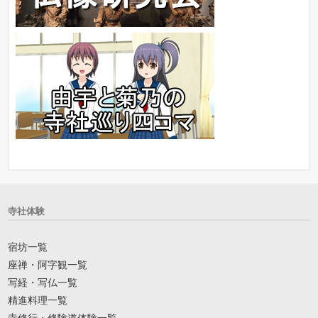
寺社体験
宿坊一覧
座禅・阿字観一覧
写経・写仏一覧
精進料理一覧
寺修行・修験道体験一覧