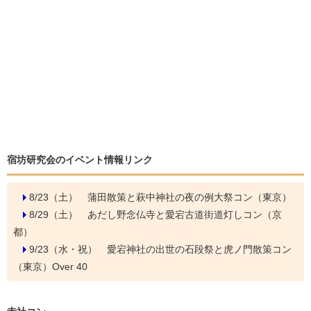
宿坊研究会のイベント情報リンク
8/23（土）
蒲田散策と萩中神社の夜の例大祭コン（東京）
8/29（土）
あだし野念仏寺と愛宕古道街道灯しコン（京
都）
9/23（水・祝）
愛宕神社の出世の石段祭と虎ノ門散策コン
（東京）Over 40