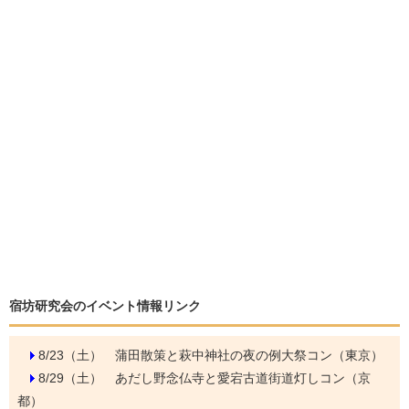
宿坊研究会のイベント情報リンク
8/23（土）
蒲田散策と萩中神社の夜の例大祭コン（東京）
8/29（土）
あだし野念仏寺と愛宕古道街道灯しコン（京
都）