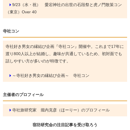
9/23（水・祝）
愛宕神社の出世の石段祭と虎ノ門散策コン
（東京）Over 40
寺社コン
寺社好き男女の縁結び企画『寺社コン』開催中。これまで17年に
渡り800人以上が結婚し、趣味が共通しているため、初対面でも
話しやすい方が多いのが特徴です。
～寺社好き男女の縁結び企画～ 寺社コン
主催者のプロフィール
寺社旅研究家 堀内克彦（ほーりー）のプロフィール
宿坊研究会の
注目記事
を受け取ろう