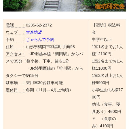
電話 ：
0235-62-2372
【宿坊】税込料
ウェブ ：
大進坊
金
予約 ：
じゃらんで予約
中学生以上
住所 ：
山形県鶴岡市羽黒町手向95
1室1名までお1人
アクセス：
・JR羽越本線「鶴岡駅」からバ
様12100円
スで35分「桜小路」下車、徒歩1分
1室2名までお1人
・JR陸羽西線の「狩川駅」から
様11000円
タクシーで約15分
1室3名以上お1人
駐車場 ：
乗用車30台駐車可能
様9900円
定休日 ：
冬期（11月～4月上旬頃）
小学生お1人様77
00円
幼児（食事、寝
具あり）4600円
〃 （食事の
み）4100円