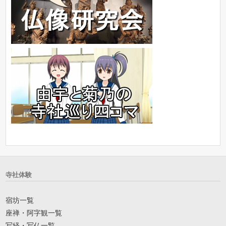
寺社体験
宿坊一覧
座禅・阿字観一覧
写経・写仏一覧