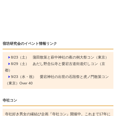
宿坊研究会のイベント情報リンク
8/23（土）
蒲田散策と萩中神社の夜の例大祭コン（東京）
8/29（土）
あだし野念仏寺と愛宕古道街道灯しコン（京
都）
9/23（水・祝）
愛宕神社の出世の石段祭と虎ノ門散策コン
（東京）Over 40
寺社コン
寺社好き男女の縁結び企画『寺社コン』開催中。これまで17年に