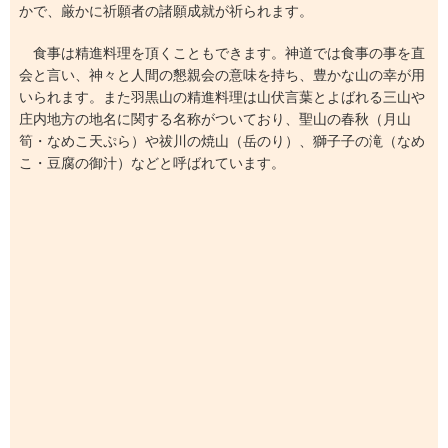
かで、厳かに祈願者の諸願成就が祈られます。
食事は精進料理を頂くこともできます。神道では食事の事を直
会と言い、神々と人間の懇親会の意味を持ち、豊かな山の幸が用
いられます。また羽黒山の精進料理は山伏言葉とよばれる三山や
庄内地方の地名に関する名称がついており、聖山の春秋（月山
筍・なめこ天ぷら）や祓川の焼山（岳のり）、獅子子の滝（なめ
こ・豆腐の御汁）などと呼ばれています。