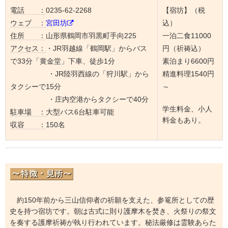
電話 ：
0235-62-2268
【宿坊】（税
ウェブ ：
宮田坊
込）
住所 ：
山形県鶴岡市羽黒町手向225
一泊二食11000
アクセス：
・JR羽越線「鶴岡駅」からバス
円（祈祷込）
で33分「黄金堂」下車、徒歩1分
素泊まり6600円
・JR陸羽西線の「狩川駅」から
精進料理1540円
タクシーで15分
～
・庄内空港からタクシーで40分
学生料金、小人
駐車場 ：
大型バス6台駐車可能
料金もあり。
収容 ：
150名
約150年前から三山信仰者の祈願を支えた、参篭所としての歴
史を持つ宿坊です。朝は古式に則り護摩木を焚き、火祭りの祭文
を奏する護摩祈祷が執り行われています。秘法厳修は霊験あらた