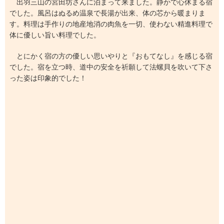
出羽三山の宮田坊さんに泊まって来ました。静かで心休まる宿
でした。風呂はぬるめ温泉で長湯が出来、体の芯から暖まりま
す。料理は手作りの地産地消の肉魚を一切、使わない精進料理で
体に優しい旨い料理でした。
とにかく宿の方の優しい思いやりと『おもてなし』を感じる宿
でした。宿を立つ時、道中の安全を祈願して法螺貝を吹いて下さ
った姿は印象的でした！