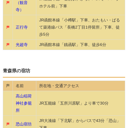
（観音
声
ホテル前」下車
寺）
JR函館本線「小樽駅」下車、おたもい・ぱる
正行寺
て築港線バス「長橋2丁目1停留所」下車、徒
声
歩5分
光超寺
JR函館本線「銭函駅」下車、徒歩6分
声
青森県の宿坊
名前
所在地・交通アクセス
声
高山稲荷
神社参籠
JR五能線「五所川原駅」より車で30分
所
JR大湊線「下北駅」からバスで43分「恐山」
恐山宿坊
声
下車