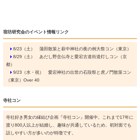
宿坊研究会のイベント情報リンク
8/23（土）
蒲田散策と萩中神社の夜の例大祭コン（東京）
8/29（土）
あだし野念仏寺と愛宕古道街道灯しコン（京
都）
9/23（水・祝）
愛宕神社の出世の石段祭と虎ノ門散策コン
（東京）Over 40
寺社コン
寺社好き男女の縁結び企画『寺社コン』開催中。これまで17年に
渡り800人以上が結婚し、趣味が共通しているため、初対面でも
話しやすい方が多いのが特徴です。