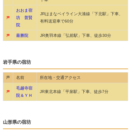
おおま宿
JRはまなベイライン大湊線「下北駅」下車、
坊 普賢
声
有料送迎車で60分
院
最勝院
JR奥羽本線「弘前駅」下車、徒歩30分
声
岩手県の宿坊
名前
所在地・交通アクセス
声
毛越寺宿
JR東北本線「平泉駅」下車、徒歩7分
声
院＆ＹＨ
山形県の宿坊