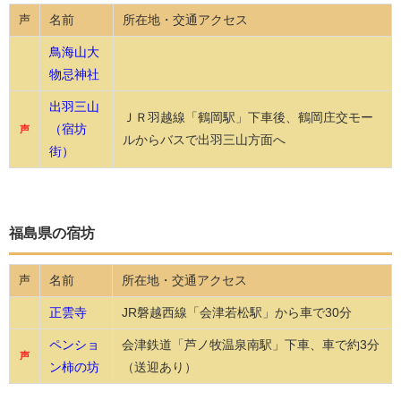
名前
所在地・交通アクセス
声
鳥海山大
物忌神社
出羽三山
ＪＲ羽越線「鶴岡駅」下車後、鶴岡庄交モー
（宿坊
声
ルからバスで出羽三山方面へ
街）
福島県の宿坊
名前
所在地・交通アクセス
声
正雲寺
JR磐越西線「会津若松駅」から車で30分
ペンショ
会津鉄道「芦ノ牧温泉南駅」下車、車で約3分
声
ン柿の坊
（送迎あり）