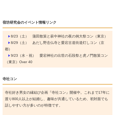
宿坊研究会のイベント情報リンク
8/23（土）
蒲田散策と萩中神社の夜の例大祭コン（東京）
8/29（土）
あだし野念仏寺と愛宕古道街道灯しコン（京
都）
9/23（水・祝）
愛宕神社の出世の石段祭と虎ノ門散策コン
（東京）Over 40
寺社コン
寺社好き男女の縁結び企画『寺社コン』開催中。これまで17年に
渡り800人以上が結婚し、趣味が共通しているため、初対面でも
話しやすい方が多いのが特徴です。