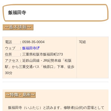
飯福田寺
電話 ：
0598-35-0004
写経
ウェブ ：
飯福田寺
住所 ：
三重県松阪市飯福田町273
アクセス：
近鉄山田線・JR紀勢本線「松阪
駅」から三重交通バス「柚原口」下車、徒歩
30分
飯福田寺（いぶたじ）と読みます。修験者(山伏)の霊場として