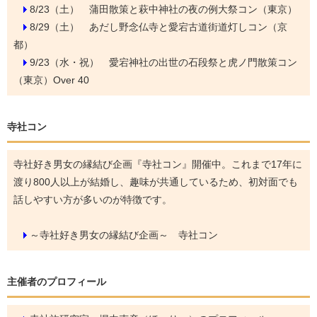
8/23（土）
蒲田散策と萩中神社の夜の例大祭コン（東京）
8/29（土）
あだし野念仏寺と愛宕古道街道灯しコン（京
都）
9/23（水・祝）
愛宕神社の出世の石段祭と虎ノ門散策コン
（東京）Over 40
寺社コン
寺社好き男女の縁結び企画『寺社コン』開催中。これまで17年に
渡り800人以上が結婚し、趣味が共通しているため、初対面でも
話しやすい方が多いのが特徴です。
～寺社好き男女の縁結び企画～ 寺社コン
主催者のプロフィール