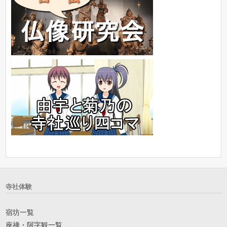
寺社体験
宿坊一覧
座禅・阿字観一覧