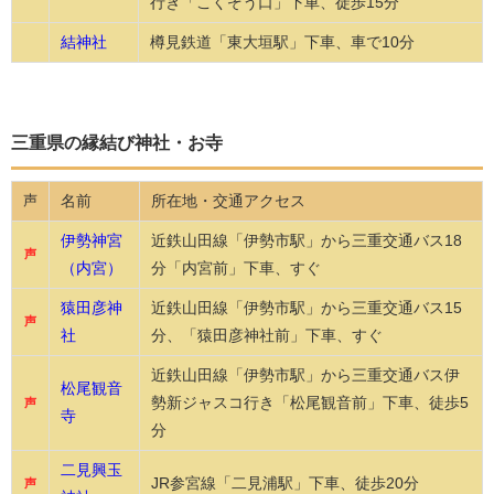
行き「こくぞう口」下車、徒歩15分
結神社
樽見鉄道「東大垣駅」下車、車で10分
三重県の縁結び神社・お寺
名前
所在地・交通アクセス
声
伊勢神宮
近鉄山田線「伊勢市駅」から三重交通バス18
声
（内宮）
分「内宮前」下車、すぐ
猿田彦神
近鉄山田線「伊勢市駅」から三重交通バス15
声
社
分、「猿田彦神社前」下車、すぐ
近鉄山田線「伊勢市駅」から三重交通バス伊
松尾観音
勢新ジャスコ行き「松尾観音前」下車、徒歩5
声
寺
分
二見興玉
JR参宮線「二見浦駅」下車、徒歩20分
声