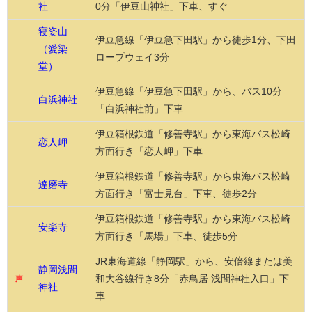
社
0分「伊豆山神社」下車、すぐ
寝姿山
伊豆急線「伊豆急下田駅」から徒歩1分、下田
（愛染
ロープウェイ3分
堂）
伊豆急線「伊豆急下田駅」から、バス10分
白浜神社
「白浜神社前」下車
伊豆箱根鉄道「修善寺駅」から東海バス松崎
恋人岬
方面行き「恋人岬」下車
伊豆箱根鉄道「修善寺駅」から東海バス松崎
達磨寺
方面行き「富士見台」下車、徒歩2分
伊豆箱根鉄道「修善寺駅」から東海バス松崎
安楽寺
方面行き「馬場」下車、徒歩5分
JR東海道線「静岡駅」から、安倍線または美
静岡浅間
和大谷線行き8分「赤鳥居 浅間神社入口」下
声
神社
車