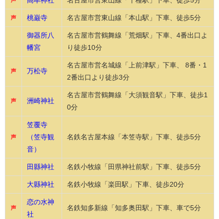
高牟神社
名古屋市営東山線「千種駅」下車、徒歩5分
声
桃巌寺
名古屋市営東山線「本山駅」下車、徒歩5分
声
御器所八
名古屋市営鶴舞線「荒畑駅」下車、4番出口よ
幡宮
り徒歩10分
名古屋市営名城線「上前津駅」下車、 8番・1
万松寺
声
2番出口より徒歩3分
名古屋市営鶴舞線「大須観音駅」下車、徒歩1
洲崎神社
声
0分
笠覆寺
（笠寺観
名鉄名古屋本線「本笠寺駅」下車、徒歩5分
声
音）
田縣神社
名鉄小牧線「田県神社前駅」下車、徒歩5分
大縣神社
名鉄小牧線「楽田駅」下車、徒歩20分
恋の水神
名鉄知多新線「知多奥田駅」下車、車で5分
声
社