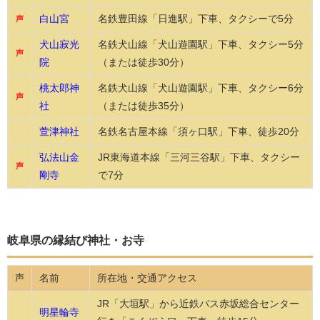
白山宮
名鉄豊田線「日進駅」下車、タクシーで5分
声
犬山寂光
名鉄犬山線「犬山遊園駅」下車、タクシー5分
声
院
（または徒歩30分）
桃太郎神
名鉄犬山線「犬山遊園駅」下車、タクシー6分
声
社
（または徒歩35分）
萱津神社
名鉄名古屋本線「須ヶ口駅」下車、徒歩20分
弘法山金
JR東海道本線「三河三谷駅」下車、タクシー
声
剛寺
で7分
岐阜県の縁結び神社・お寺
名前
所在地・交通アクセス
声
JR「大垣駅」から近鉄バス赤坂総合センター
明星輪寺