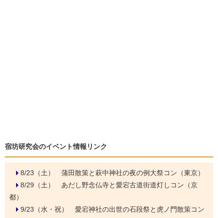
宿坊研究会のイベント情報リンク
8/23（土）
蒲田散策と萩中神社の夜の例大祭コン（東京）
8/29（土）
あだし野念仏寺と愛宕古道街道灯しコン（京
都）
9/23（水・祝）
愛宕神社の出世の石段祭と虎ノ門散策コン