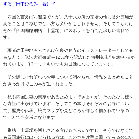
する（田中ひろみ 著）
四国と言えばお遍路ですが、八十八カ所の霊場の他に番外霊場が
あることはご存じでない方も多いかもしれません。そしてこちらは
その「四国遍路別格二十霊場」にスポットを当てた珍しい書籍で
す。
著者の田中ひろみさんは仏像やお寺のイラストレーターとして有
名な方で、弘法大師御誕生1250年を記念した特別御朱印の絵も描か
れています（ほーりーもいつもお世話になっています）。
その際にそれぞれのお寺について調べられ、情報をまとめたこと
がきっかけでこの本が生まれました。
私も四国は妻の実家があるためよく行きますが、そのたびに様々
な寺社に出かけています。そしてこの本はそれぞれのお寺につい
て、歴史や伝承、境内マップや見どころが詳しく描かれているの
で、とても参考になります。
別格二十霊場を巡礼される方はもちろんですし、そうではなくて
も四国旅行に出かけられる方は、この本を片手に回ってみるのはい