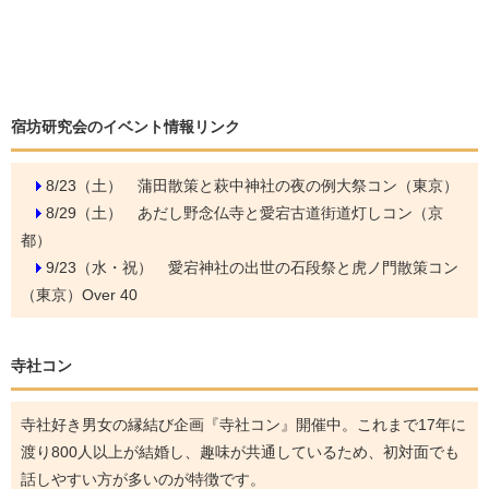
宿坊研究会のイベント情報リンク
8/23（土）
蒲田散策と萩中神社の夜の例大祭コン（東京）
8/29（土）
あだし野念仏寺と愛宕古道街道灯しコン（京
都）
9/23（水・祝）
愛宕神社の出世の石段祭と虎ノ門散策コン
（東京）Over 40
寺社コン
寺社好き男女の縁結び企画『寺社コン』開催中。これまで17年に
渡り800人以上が結婚し、趣味が共通しているため、初対面でも
話しやすい方が多いのが特徴です。