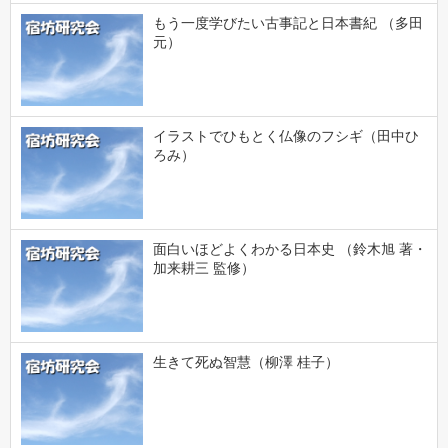
もう一度学びたい古事記と日本書紀 （多田
元）
イラストでひもとく仏像のフシギ（田中ひ
ろみ）
面白いほどよくわかる日本史 （鈴木旭 著・
加来耕三 監修）
生きて死ぬ智慧（柳澤 桂子）