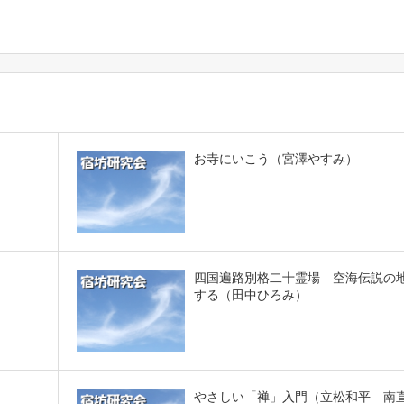
。
お寺にいこう（宮澤やすみ）
四国遍路別格二十霊場 空海伝説の
する（田中ひろみ）
やさしい「禅」入門（立松和平 南