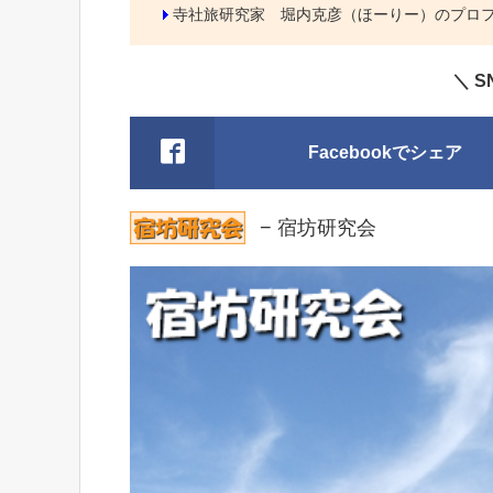
寺社旅研究家 堀内克彦（ほーりー）のプロ
＼ 
Facebookでシェア
− 宿坊研究会