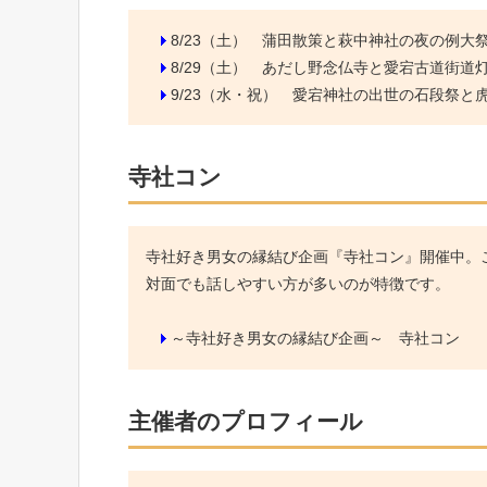
8/23（土）
蒲田散策と萩中神社の夜の例大
8/29（土）
あだし野念仏寺と愛宕古道街道
9/23（水・祝）
愛宕神社の出世の石段祭と虎ノ
寺社コン
寺社好き男女の縁結び企画『寺社コン』開催中。こ
対面でも話しやすい方が多いのが特徴です。
～寺社好き男女の縁結び企画～ 寺社コン
主催者のプロフィール