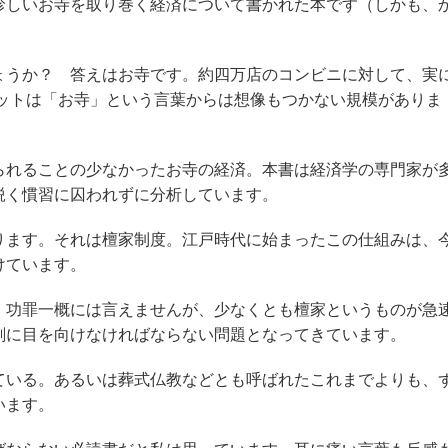
しいお寺を取り巻く経済について書かれた本です（しかも、
うか？ 答えはお寺です。約四万店のコンビニに対して、実
ケットは「お寺」という言葉からは想像もつかない規模がありま
れることの少なかったお寺の経済。本書は経済学の専門家が
鋭く慣習に囚われずに分析しています。
ます。それは檀家制度。江戸時代に始まったこの仕組みは、
けています。
功罪一概には言えませんが、少なくとも檀家というものが急
剣に目を向けなければならない問題となってきています。
いる。あるいは葬式仏教などとも呼ばれたこれまでよりも、
います。