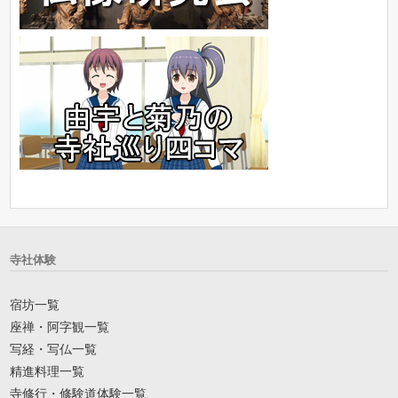
寺社体験
宿坊一覧
座禅・阿字観一覧
写経・写仏一覧
精進料理一覧
寺修行・修験道体験一覧