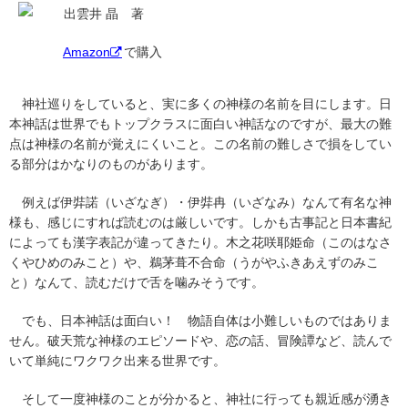
出雲井 晶 著
Amazon
で購入
神社巡りをしていると、実に多くの神様の名前を目にします。日
本神話は世界でもトップクラスに面白い神話なのですが、最大の難
点は神様の名前が覚えにくいこと。この名前の難しさで損をしてい
る部分はかなりのものがあります。
例えば伊弉諾（いざなぎ）・伊弉冉（いざなみ）なんて有名な神
様も、感じにすれば読むのは厳しいです。しかも古事記と日本書紀
によっても漢字表記が違ってきたり。木之花咲耶姫命（このはなさ
くやひめのみこと）や、鵜茅葺不合命（うがやふきあえずのみこ
と）なんて、読むだけで舌を噛みそうです。
でも、日本神話は面白い！ 物語自体は小難しいものではありま
せん。破天荒な神様のエピソードや、恋の話、冒険譚など、読んで
いて単純にワクワク出来る世界です。
そして一度神様のことが分かると、神社に行っても親近感が湧き