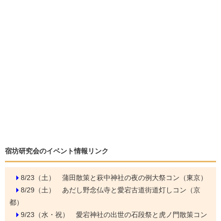
宿坊研究会のイベント情報リンク
8/23（土）
蒲田散策と萩中神社の夜の例大祭コン（東京）
8/29（土）
あだし野念仏寺と愛宕古道街道灯しコン（京
都）
9/23（水・祝）
愛宕神社の出世の石段祭と虎ノ門散策コン