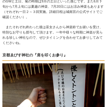
のGWと土日、菊の時期は9月の土日といった感じです。また6月下
旬から7月上旬には夏越の神楽、7月20日にはお涼み神楽もあります
（それぞれ一日２～３回実施。詳細日程は城南宮の公式サイトでご
確認ください）。
またそれぞれ終わった後は巫女さんから神楽鈴でお祓いを受け、
特別なお守りも授与して頂けます。一年中様々な時期に神楽が見ら
れる珍しい神社なので、ぜひタイミングを合わせてお参りしてみて
くださいね。
京都ゑびす神社の『肩を叩くお参り』