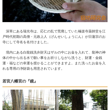
深草にある瑞光寺は、応仁の乱で荒廃していた極楽寺薬師堂を江
戸時代初期の高僧・元政上人（げんせいしょうにん）が日蓮宗のお
寺にして寺名を名付けました。
境内にある白龍銭洗弁財天はザルの中にお金を入れて、龍神の神
体の中から出る水で願い事をお祈りしながら洗うと、財運・金銭
運・福などの幸運を授かることができますよ。また洗ったお金を入
れる専用の浄財袋も用意されています。
若宮八幡宮の『鏡』