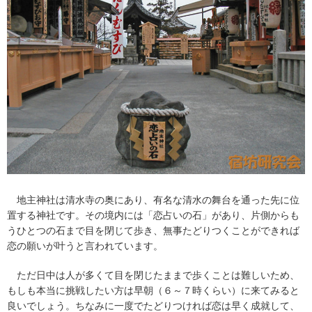
地主神社は清水寺の奥にあり、有名な清水の舞台を通った先に位
置する神社です。その境内には「恋占いの石」があり、片側からも
うひとつの石まで目を閉じて歩き、無事たどりつくことができれば
恋の願いが叶うと言われています。
ただ日中は人が多くて目を閉じたままで歩くことは難しいため、
もしも本当に挑戦したい方は早朝（６～７時くらい）に来てみると
良いでしょう。ちなみに一度でたどりつければ恋は早く成就して、