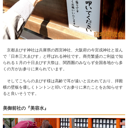
京都ゑびす神社は兵庫県の西宮神社、大阪府の今宮戎神社と並ん
で「日本三大ゑびす」と呼ばれる神社です。商売繁盛のご利益で知
られる１月の十日ゑびす大祭は、関西圏のみならず全国各地から多
くの方がお参りに来られています。
そしてこちらのゑびす様は高齢で耳が遠いと云われており、拝殿
横の壁板を優しくトントンと叩いてお参りに来たことをお知らせす
ると良いそうです。
美御前社の『美容水』