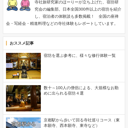
寺社旅研究家のほーりーが立ち上げた、宿坊研
究会の編集部。日本全国300件以上の宿坊を紹介
し、宿泊者の体験談も多数掲載！ 全国の座禅
会・写経会・精進料理などの寺社体験もレポートしています。
おススメ記事
宿坊を選ぶ参考に、様々な修行体験一覧
数十～100人の僧侶による、大規模なお勤
めに出られる宿坊４選
京都駅から歩いて回る寺社巡りコース（東
本願寺、西本願寺、東寺など）