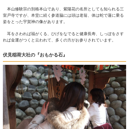
本山修験宗の別格本山であり、紫陽花の名所としても知られる三
室戸寺ですが、本堂に続く参道脇には頭は老翁、体は蛇で蓮に乗る
姿をとった宇賀神の像があります。
耳をさわれば福がくる、ひげをなでると健康長寿、しっぽをさす
れば金運がつくと云われて、多くの方がお参りされています。
伏見稲荷大社の『おもかる石』