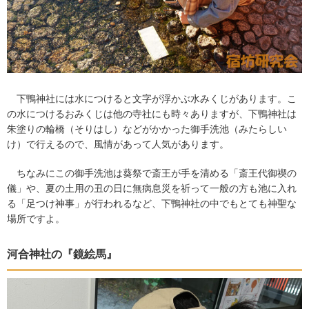
下鴨神社には水につけると文字が浮かぶ水みくじがあります。こ
の水につけるおみくじは他の寺社にも時々ありますが、下鴨神社は
朱塗りの輪橋（そりはし）などがかかった御手洗池（みたらしい
け）で行えるので、風情があって人気があります。
ちなみにこの御手洗池は葵祭で斎王が手を清める「斎王代御禊の
儀」や、夏の土用の丑の日に無病息災を祈って一般の方も池に入れ
る「足つけ神事」が行われるなど、下鴨神社の中でもとても神聖な
場所ですよ。
河合神社の『鏡絵馬』