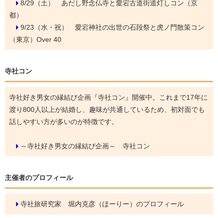
8/29（土）
あだし野念仏寺と愛宕古道街道灯しコン（京
都）
9/23（水・祝）
愛宕神社の出世の石段祭と虎ノ門散策コン
（東京）Over 40
寺社コン
寺社好き男女の縁結び企画『寺社コン』開催中。これまで17年に
渡り800人以上が結婚し、趣味が共通しているため、初対面でも
話しやすい方が多いのが特徴です。
～寺社好き男女の縁結び企画～ 寺社コン
主催者のプロフィール
寺社旅研究家 堀内克彦（ほーりー）のプロフィール