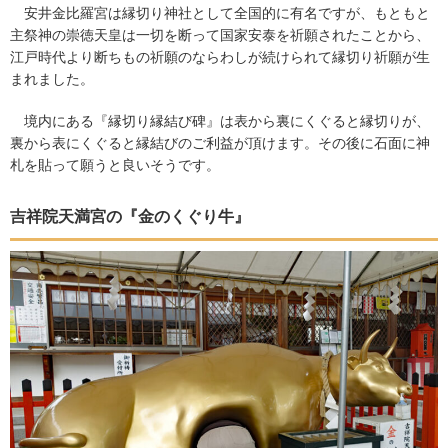
安井金比羅宮は縁切り神社として全国的に有名ですが、もともと
主祭神の崇徳天皇は一切を断って国家安泰を祈願されたことから、
江戸時代より断ちもの祈願のならわしが続けられて縁切り祈願が生
まれました。
境内にある『縁切り縁結び碑』は表から裏にくぐると縁切りが、
裏から表にくぐると縁結びのご利益が頂けます。その後に石面に神
札を貼って願うと良いそうです。
吉祥院天満宮の『金のくぐり牛』