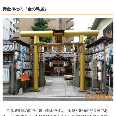
御金神社の『金の鳥居』
二条城東側の街中に建つ御金神社は、金属と鉱物の守り神であ