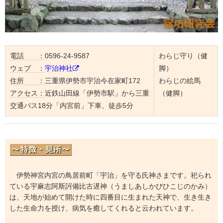
電話 ：
0596-24-9587
わらじ守り（健
ウェブ ：
宇治神社
脚）
住所 ：
三重県伊勢市宇治今在家町172
わらじの絵馬
アクセス：
近鉄山田線「伊勢市駅」から三重
（健脚）
交通バス18分「内宮前」下車、徒歩5分
伊勢神宮内宮の鳥居前町「宇治」を守る氏神さまです。祀られ
ている宇麻志阿斯訶備比古遅神（うましあしかびひこじのかみ）
は、天地が始めて開けた時に四番目に生まれた天神で、生き生き
した生命力を授け、病気を癒してくれると云われています。