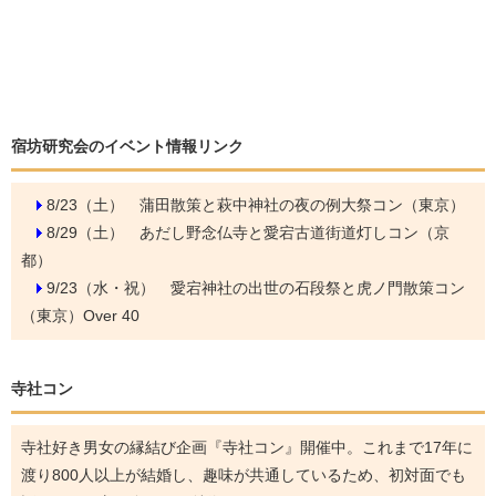
宿坊研究会のイベント情報リンク
8/23（土）
蒲田散策と萩中神社の夜の例大祭コン（東京）
8/29（土）
あだし野念仏寺と愛宕古道街道灯しコン（京
都）
9/23（水・祝）
愛宕神社の出世の石段祭と虎ノ門散策コン
（東京）Over 40
寺社コン
寺社好き男女の縁結び企画『寺社コン』開催中。これまで17年に
渡り800人以上が結婚し、趣味が共通しているため、初対面でも