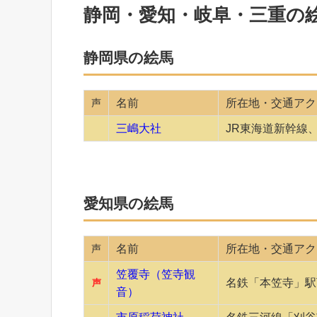
静岡・愛知・岐阜・三重の
静岡県の絵馬
声
名前
所在地・交通アク
三嶋大社
JR東海道新幹線
愛知県の絵馬
声
名前
所在地・交通アク
笠覆寺（笠寺観
名鉄「本笠寺」駅
声
音）