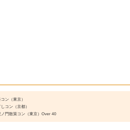
祭コン（東京）
灯しコン（京都）
門散策コン（東京）Over 40