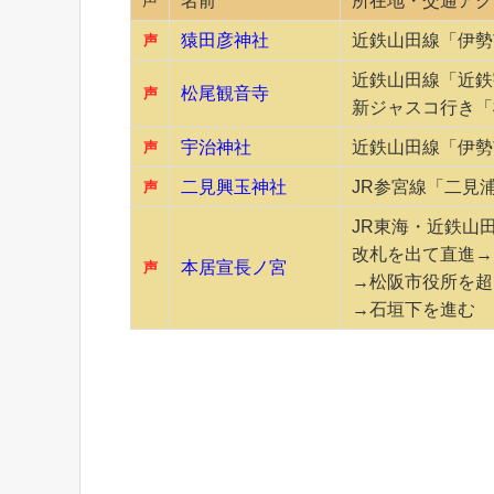
名前
所在地・交通アク
猿田彦神社
近鉄山田線「伊勢
声
近鉄山田線「近鉄
松尾観音寺
声
新ジャスコ行き「
宇治神社
近鉄山田線「伊勢
声
二見興玉神社
JR参宮線「二見
声
JR東海・近鉄山
改札を出て直進→
本居宣長ノ宮
声
→松阪市役所を超
→石垣下を進む