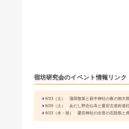
宿坊研究会のイベント情報リンク
8/23（土）
蒲田散策と萩中神社の夜の例大
8/29（土）
あだし野念仏寺と愛宕古道街道
9/23（水・祝）
愛宕神社の出世の石段祭と虎ノ