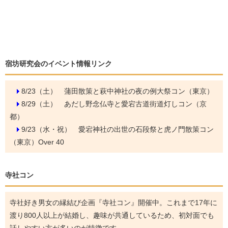
宿坊研究会のイベント情報リンク
8/23（土）
蒲田散策と萩中神社の夜の例大祭コン（東京）
8/29（土）
あだし野念仏寺と愛宕古道街道灯しコン（京
都）
9/23（水・祝）
愛宕神社の出世の石段祭と虎ノ門散策コン
（東京）Over 40
寺社コン
寺社好き男女の縁結び企画『寺社コン』開催中。これまで17年に
渡り800人以上が結婚し、趣味が共通しているため、初対面でも
話しやすい方が多いのが特徴です。