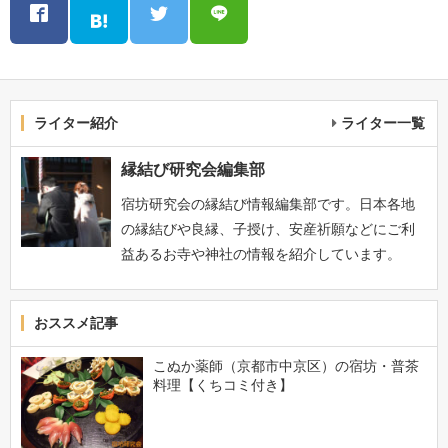
ライター紹介
ライター一覧
縁結び研究会編集部
宿坊研究会の縁結び情報編集部です。日本各地
の縁結びや良縁、子授け、安産祈願などにご利
益あるお寺や神社の情報を紹介しています。
おススメ記事
こぬか薬師（京都市中京区）の宿坊・普茶
料理【くちコミ付き】