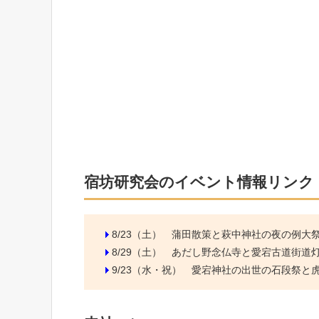
宿坊研究会のイベント情報リンク
8/23（土）
蒲田散策と萩中神社の夜の例大
8/29（土）
あだし野念仏寺と愛宕古道街道
9/23（水・祝）
愛宕神社の出世の石段祭と虎ノ