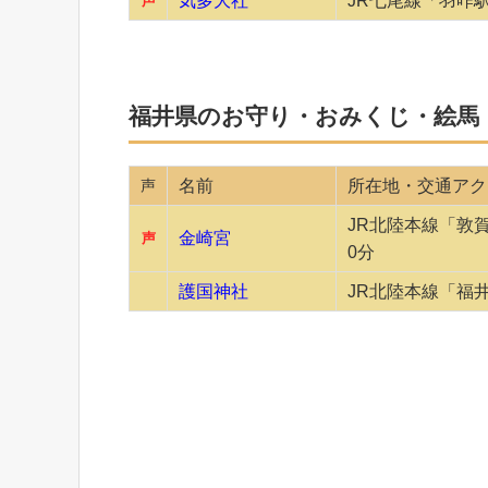
気多大社
JR七尾線「羽咋
声
福井県のお守り・おみくじ・絵馬
声
名前
所在地・交通アク
JR北陸本線「敦
金崎宮
声
0分
護国神社
JR北陸本線「福