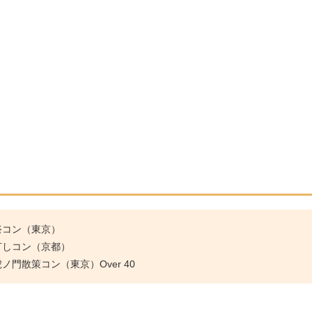
祭コン（東京）
灯しコン（京都）
門散策コン（東京）Over 40