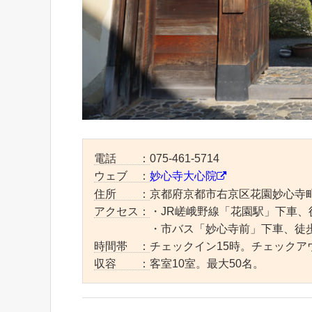
電話 ：
075-461-5714
ウェブ ：
妙心寺大心院
住所 ：
京都府京都市右京区花園妙心寺町
アクセス：
・JR嵯峨野線「花園駅」下車、
・市バス「妙心寺前」下車、徒歩
時間帯 ：
チェックイン15時。チェックア
収容 ：
客室10室。最大50名。