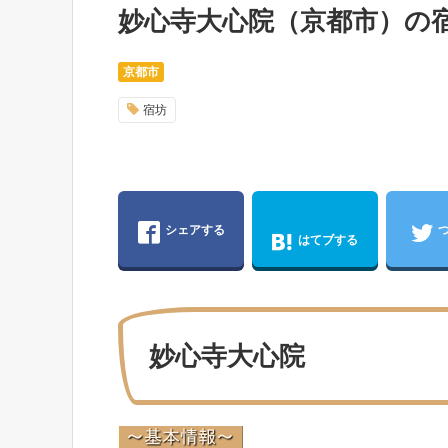
妙心寺大心院（京都市）の
京都市
宿坊
シェアする
はてブする
妙心寺大心院