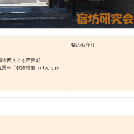
猫のお守り
福寺西入上る西熊町
系統乗車「乾隆校前（けんりゅ