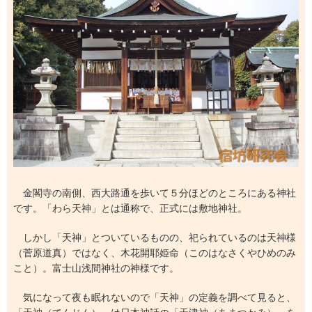
金閣寺の南側、西大路通を歩いて５分ほどのところにある神社
です。「わら天神」とは通称で、正式には敷地神社。
しかし「天神」とついているものの、祀られているのは天神様
（菅原道真）ではなく、木花開耶姫命（このはなさくやひめのみ
こと）。富士山浅間神社の神様です。
気になって夜も眠れないので「天神」の定義を調べて見ると、