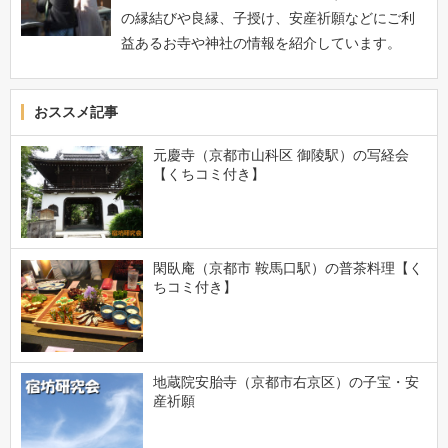
の縁結びや良縁、子授け、安産祈願などにご利
益あるお寺や神社の情報を紹介しています。
おススメ記事
元慶寺（京都市山科区 御陵駅）の写経会
【くちコミ付き】
閑臥庵（京都市 鞍馬口駅）の普茶料理【く
ちコミ付き】
地蔵院安胎寺（京都市右京区）の子宝・安
産祈願