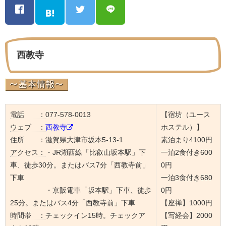
西教寺
電話 ：
077-578-0013
【宿坊（ユース
ウェブ ：
西教寺
ホステル）】
住所 ：
滋賀県大津市坂本5-13-1
素泊まり4100円
アクセス：
・JR湖西線「比叡山坂本駅」下
一泊2食付き600
車、徒歩30分。またはバス7分「西教寺前」
0円
下車
一泊3食付き680
・京阪電車「坂本駅」下車、徒歩
0円
25分。またはバス4分「西教寺前」下車
【座禅】1000円
時間帯 ：
チェックイン15時。チェックア
【写経会】2000