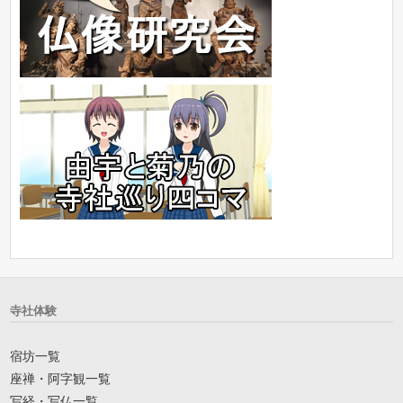
寺社体験
宿坊一覧
座禅・阿字観一覧
写経・写仏一覧