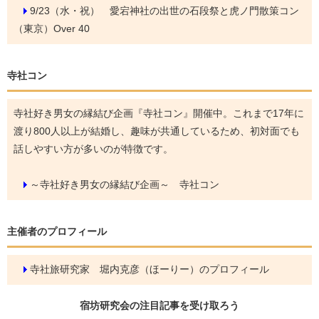
9/23（水・祝）
愛宕神社の出世の石段祭と虎ノ門散策コン
（東京）Over 40
寺社コン
寺社好き男女の縁結び企画『寺社コン』開催中。これまで17年に
渡り800人以上が結婚し、趣味が共通しているため、初対面でも
話しやすい方が多いのが特徴です。
～寺社好き男女の縁結び企画～ 寺社コン
主催者のプロフィール
寺社旅研究家 堀内克彦（ほーりー）のプロフィール
宿坊研究会の
注目記事
を受け取ろう