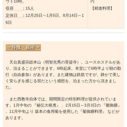
ウト10時。
円
収容 ：
15人
【精進料理】
定休日 ：
12月25日～1月5日、8月14日～1
6日
天台真盛宗総本山（明智光秀の菩提寺）。ユースホステルがあ
り、泊まることができます。6時起床。本堂にて6時半より朝の勤
行（自由参加）があります。また建物は鉄筋ですが、静かで美し
く安らぎを感じる宿だという感想を、泊まった方から頂きまし
た。
また西教寺自体では、期間限定の特別料理が提供されていま
す。1月中旬の 『秘伝大根煮』 、2月15日～3月3日の 『雛御膳』
、11月中旬より 坂本の食用菊を使用した『菊御膳料理』 などが
あります。