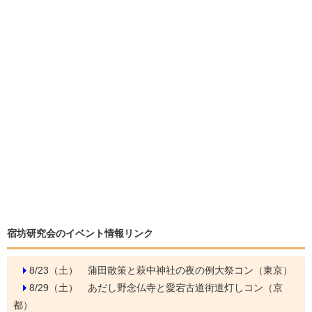
宿坊研究会のイベント情報リンク
8/23（土）
蒲田散策と萩中神社の夜の例大祭コン（東京）
8/29（土）
あだし野念仏寺と愛宕古道街道灯しコン（京
都）