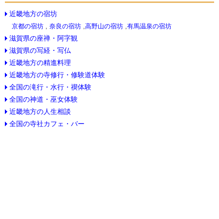
近畿地方の宿坊
京都の宿坊
,
奈良の宿坊
,
高野山の宿坊
,
有馬温泉の宿坊
滋賀県の座禅・阿字観
滋賀県の写経・写仏
近畿地方の精進料理
近畿地方の寺修行・修験道体験
全国の滝行・水行・禊体験
全国の神道・巫女体験
近畿地方の人生相談
全国の寺社カフェ・バー