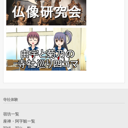
寺社体験
宿坊一覧
座禅・阿字観一覧