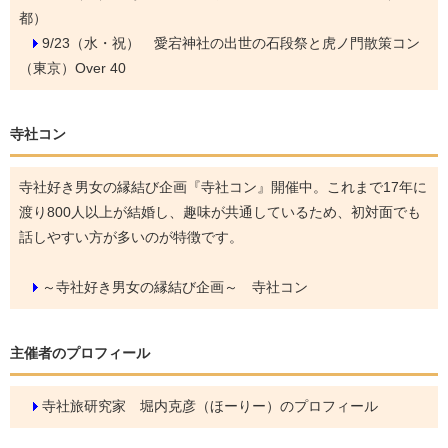
都）
9/23（水・祝）
愛宕神社の出世の石段祭と虎ノ門散策コン
（東京）Over 40
寺社コン
寺社好き男女の縁結び企画『寺社コン』開催中。これまで17年に
渡り800人以上が結婚し、趣味が共通しているため、初対面でも
話しやすい方が多いのが特徴です。
～寺社好き男女の縁結び企画～ 寺社コン
主催者のプロフィール
寺社旅研究家 堀内克彦（ほーりー）のプロフィール