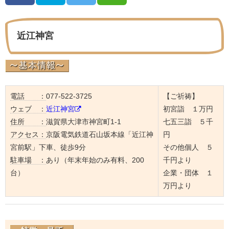
近江神宮
電話 ：
077-522-3725
【ご祈祷】
ウェブ ：
近江神宮
初宮詣 １万円
住所 ：
滋賀県大津市神宮町1‐1
七五三詣 ５千
アクセス：
京阪電気鉄道石山坂本線「近江神
円
宮前駅」下車、徒歩9分
その他個人 ５
駐車場 ：
あり（年末年始のみ有料、200
千円より
台）
企業・団体 １
万円より