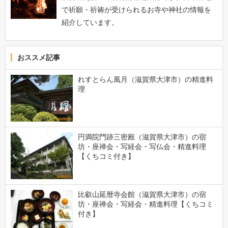
で祈願・祈祷が受けられるお寺や神社の情報を
紹介しています。
おススメ記事
れすとらん風月（滋賀県大津市）の精進料
理
円満院門跡三密殿（滋賀県大津市）の宿
坊・座禅会・写経会・写仏会・精進料理
【くちコミ付き】
比叡山延暦寺会館（滋賀県大津市）の宿
坊・座禅会・写経会・精進料理【くちコミ
付き】