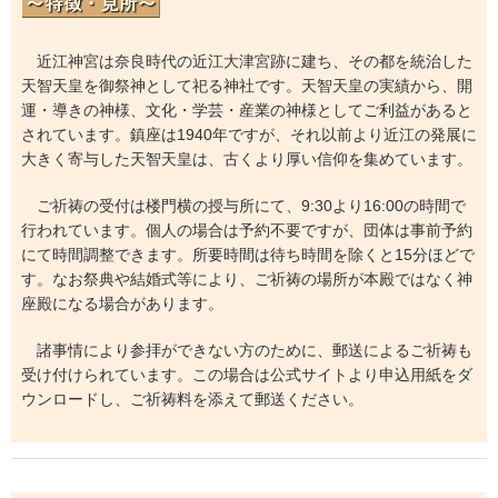
近江神宮は奈良時代の近江大津宮跡に建ち、その都を統治した
天智天皇を御祭神として祀る神社です。天智天皇の実績から、開
運・導きの神様、文化・学芸・産業の神様としてご利益があると
されています。鎮座は1940年ですが、それ以前より近江の発展に
大きく寄与した天智天皇は、古くより厚い信仰を集めています。
ご祈祷の受付は楼門横の授与所にて、9:30より16:00の時間で
行われています。個人の場合は予約不要ですが、団体は事前予約
にて時間調整できます。所要時間は待ち時間を除くと15分ほどで
す。なお祭典や結婚式等により、ご祈祷の場所が本殿ではなく神
座殿になる場合があります。
諸事情により参拝ができない方のために、郵送によるご祈祷も
受け付けられています。この場合は公式サイトより申込用紙をダ
ウンロードし、ご祈祷料を添えて郵送ください。