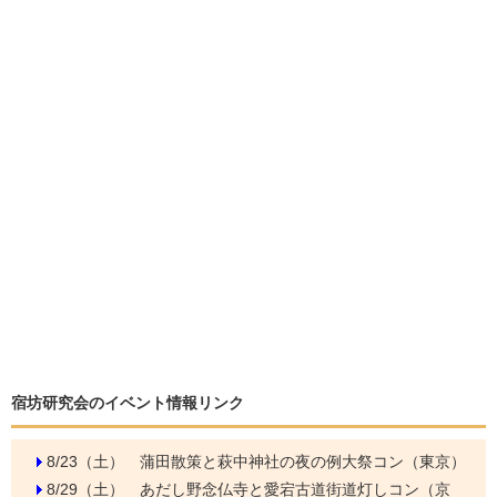
宿坊研究会のイベント情報リンク
8/23（土）
蒲田散策と萩中神社の夜の例大祭コン（東京）
8/29（土）
あだし野念仏寺と愛宕古道街道灯しコン（京