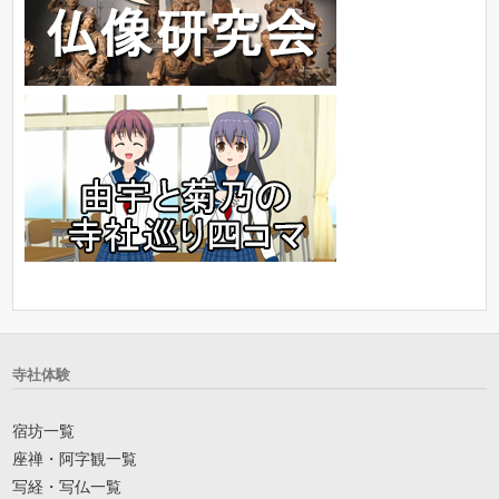
寺社体験
宿坊一覧
座禅・阿字観一覧
写経・写仏一覧