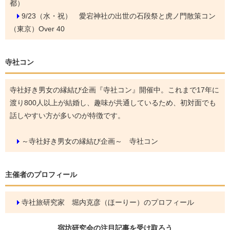
都）
9/23（水・祝）
愛宕神社の出世の石段祭と虎ノ門散策コン
（東京）Over 40
寺社コン
寺社好き男女の縁結び企画『寺社コン』開催中。これまで17年に
渡り800人以上が結婚し、趣味が共通しているため、初対面でも
話しやすい方が多いのが特徴です。
～寺社好き男女の縁結び企画～ 寺社コン
主催者のプロフィール
寺社旅研究家 堀内克彦（ほーりー）のプロフィール
宿坊研究会の
注目記事
を受け取ろう