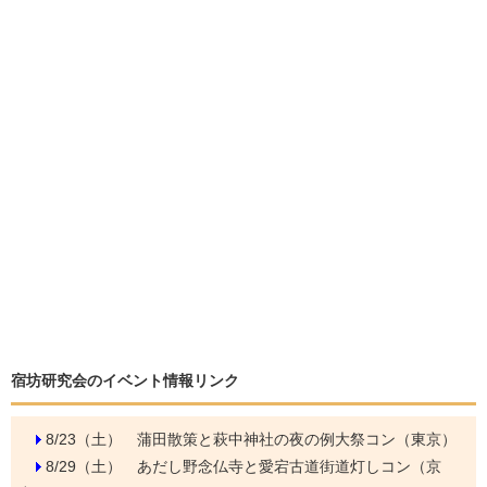
宿坊研究会のイベント情報リンク
8/23（土）
蒲田散策と萩中神社の夜の例大祭コン（東京）
8/29（土）
あだし野念仏寺と愛宕古道街道灯しコン（京