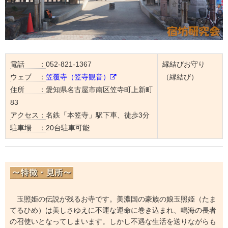
電話 ：
052-821-1367
縁結びお守り
ウェブ ：
笠覆寺（笠寺観音）
（縁結び）
住所 ：
愛知県名古屋市南区笠寺町上新町
83
アクセス：
名鉄「本笠寺」駅下車、徒歩3分
駐車場 ：
20台駐車可能
玉照姫の伝説が残るお寺です。美濃国の豪族の娘玉照姫（たま
てるひめ）は美しさゆえに不運な運命に巻き込まれ、鳴海の長者
の召使いとなってしまいます。しかし不遇な生活を送りながらも