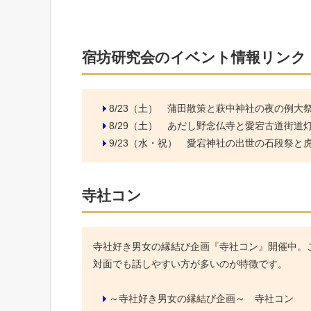
宿坊研究会のイベント情報リンク
8/23（土）
蒲田散策と萩中神社の夜の例大
8/29（土）
あだし野念仏寺と愛宕古道街道
9/23（水・祝）
愛宕神社の出世の石段祭と虎ノ
寺社コン
寺社好き男女の縁結び企画『寺社コン』開催中。こ
対面でも話しやすい方が多いのが特徴です。
～寺社好き男女の縁結び企画～ 寺社コン