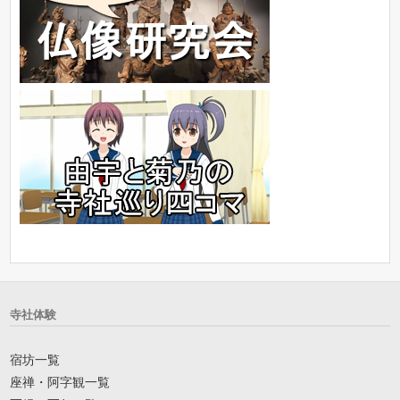
寺社体験
宿坊一覧
座禅・阿字観一覧