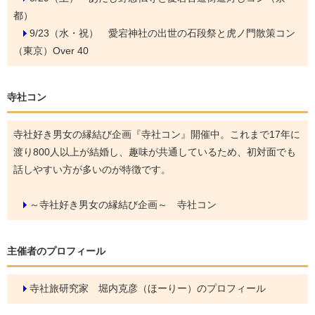
都）
9/23（水・祝）
愛宕神社の出世の石段祭と虎ノ門散策コン
（東京）Over 40
寺社コン
寺社好き男女の縁結び企画『寺社コン』開催中。これまで17年に
渡り800人以上が結婚し、趣味が共通しているため、初対面でも
話しやすい方が多いのが特徴です。
～寺社好き男女の縁結び企画～ 寺社コン
主催者のプロフィール
寺社旅研究家 堀内克彦（ほーりー）のプロフィール