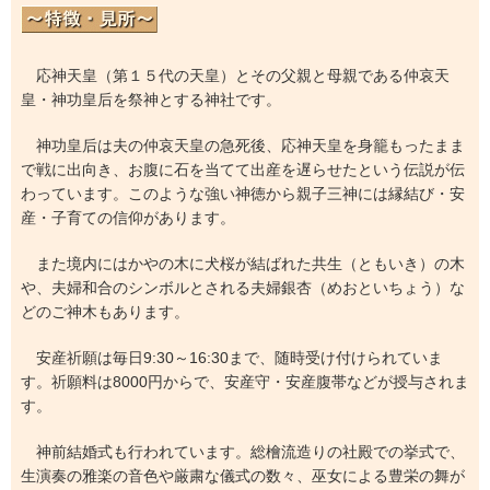
応神天皇（第１５代の天皇）とその父親と母親である仲哀天
皇・神功皇后を祭神とする神社です。
神功皇后は夫の仲哀天皇の急死後、応神天皇を身籠もったまま
で戦に出向き、お腹に石を当てて出産を遅らせたという伝説が伝
わっています。このような強い神徳から親子三神には縁結び・安
産・子育ての信仰があります。
また境内にはかやの木に犬桜が結ばれた共生（ともいき）の木
や、夫婦和合のシンボルとされる夫婦銀杏（めおといちょう）な
どのご神木もあります。
安産祈願は毎日9:30～16:30まで、随時受け付けられていま
す。祈願料は8000円からで、安産守・安産腹帯などが授与されま
す。
神前結婚式も行われています。総檜流造りの社殿での挙式で、
生演奏の雅楽の音色や厳粛な儀式の数々、巫女による豊栄の舞が