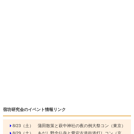
宿坊研究会のイベント情報リンク
8/23（土）
蒲田散策と萩中神社の夜の例大祭コン（東京）
8/29（土）
あだし野念仏寺と愛宕古道街道灯しコン（京