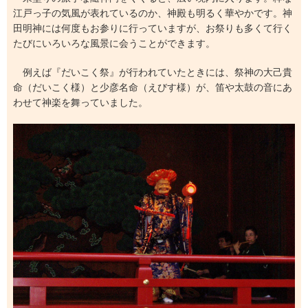
江戸っ子の気風が表れているのか、神殿も明るく華やかです。神
田明神には何度もお参りに行っていますが、お祭りも多くて行く
たびにいろいろな風景に会うことができます。
例えば『だいこく祭』が行われていたときには、祭神の大己貴
命（だいこく様）と少彦名命（えびす様）が、笛や太鼓の音にあ
わせて神楽を舞っていました。