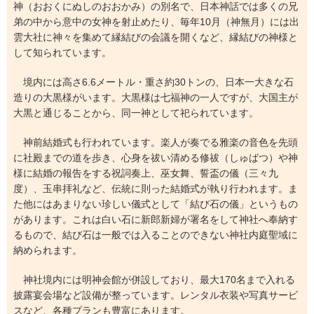
神（おおくにぬしのおおかみ）の別名で、日本神話では多くの兄
弟の中から意中の女神を射止めたり、毎年10月（神無月）には出
雲大社に神々を集めて縁結びの会議を開くなど、縁結びの神様と
して知られています。
境内には高さ6.6メートル・重さ約30トンの、日本一大きな石
造りの大黒様がいます。大黒様は七福神の一人ですが、大国主が
大黒と通じることから、同一神として祀られています。
神前結婚式も行われています。楽人が奏でる雅楽の音色を先頭
に社殿までの道を歩き、心身を祓い清める修祓（しゅばつ）や神
様に結婚の報告をする祝詞奏上、巫女舞、誓盃の儀（三々九
度）、玉串拝礼など、伝統に則った結婚式が執り行われます。ま
た他にはあまりない珍しい儀式として「結び石の儀」というもの
があります。これは白い石に新郎新婦が署名をして神社へ奉納す
るもので、結び石は一般では入ることのできない神社内庭聖域に
納められます。
神社境内には明神会館が併設しており、最大170名まで入れる
披露宴会場など設備が整っています。レンタル衣装や写真サービ
スなど、各種プランも豊富にあります。