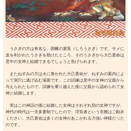
うさぎの方は有名な、因幡の素兎（しろうさぎ）です。サメに
皮を剥がれたうさぎを助けたところ、そのうさぎから大己貴命は
意中の女神と結婚できるでしょうと告げられます。
またねずみの方は火に巻かれた大己貴命が、ねずみの案内によ
って洞穴に逃げ込む場面です。この試練は意中の女神の父親から
与えられたもので、試練を乗り越えた後に父親から認められて女
神と結婚します。
実はこの神話の後に結婚した女神はそれぞれ別の女神ですが、
神代の時代は一夫多妻制でしたので、浮気者という非難はご勘弁
ください。大己貴命は多くの女神があこがれる力強い神様だった
のです。