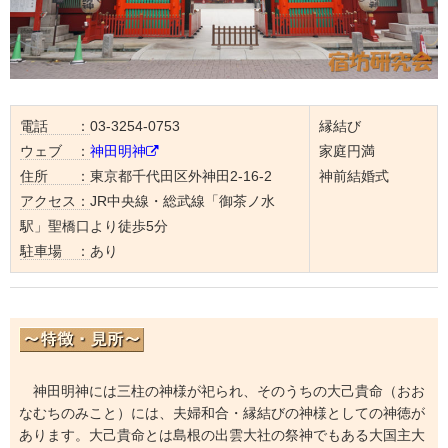
電話 ：
03-3254-0753
縁結び
ウェブ ：
神田明神
家庭円満
住所 ：
東京都千代田区外神田2-16-2
神前結婚式
アクセス：
JR中央線・総武線「御茶ノ水
駅」聖橋口より徒歩5分
駐車場 ：
あり
神田明神には三柱の神様が祀られ、そのうちの大己貴命（おお
なむちのみこと）には、夫婦和合・縁結びの神様としての神徳が
あります。大己貴命とは島根の出雲大社の祭神でもある大国主大