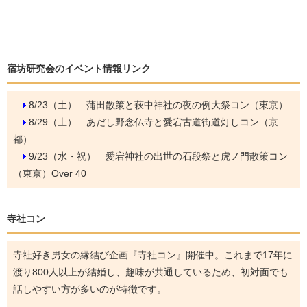
宿坊研究会のイベント情報リンク
8/23（土）
蒲田散策と萩中神社の夜の例大祭コン（東京）
8/29（土）
あだし野念仏寺と愛宕古道街道灯しコン（京
都）
9/23（水・祝）
愛宕神社の出世の石段祭と虎ノ門散策コン
（東京）Over 40
寺社コン
寺社好き男女の縁結び企画『寺社コン』開催中。これまで17年に
渡り800人以上が結婚し、趣味が共通しているため、初対面でも
話しやすい方が多いのが特徴です。