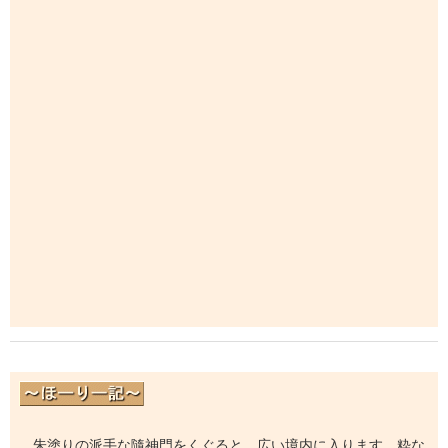
朱塗りの派手な隨神門をくぐると、広い境内に入ります。粋な