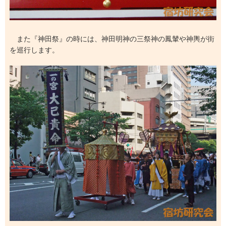
また『神田祭』の時には、神田明神の三祭神の鳳輦や神輿が街
を巡行します。